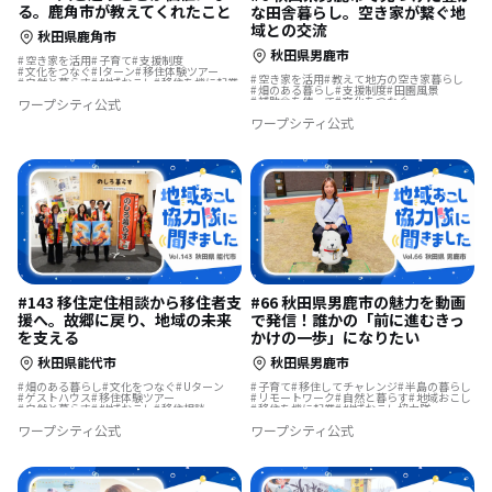
る。鹿角市が教えてくれたこと
な田舎暮らし。空き家が繋ぐ地
域との交流
秋田県鹿角市
秋田県男鹿市
空き家を活用
子育て
支援制度
文化をつなぐ
Iターン
移住体験ツアー
空き家を活用
教えて地方の空き家暮らし
自然と暮らす
地域おこし
移住を機に起業
畑のある暮らし
支援制度
田園風景
農業の仕事
地域おこし協力隊
地方移住
補助金を使って
文化をつなぐ
ワープシティ公式
歴史をつむぐ
移住体験
お試し移住
自然と暮らす
田舎暮らし
夢の暮らし
島暮らし
結婚を機に移住
ワープシティ公式
地方移住
古民家を活用
ふるさとで暮らす
地域おこし協力隊に聞いてみた
リノベーション・リフォームして
移住先で理想の暮らし
#143 移住定住相談から移住者支
#66 秋田県男鹿市の魅力を動画
援へ。故郷に戻り、地域の未来
で発信！誰かの「前に進むきっ
を支える
かけの一歩」になりたい
秋田県能代市
秋田県男鹿市
畑のある暮らし
文化をつなぐ
Uターン
子育て
移住してチャレンジ
半島の暮らし
ゲストハウス
移住体験ツアー
リモートワーク
自然と暮らす
地域おこし
自然と暮らす
地域おこし
移住相談
移住を機に起業
地域おこし協力隊
夢の暮らし
地域おこし協力隊
島暮らし
温泉の近く
ワープシティ公式
ワープシティ公式
歴史をつむぐ
移住体験
お試し移住
地域おこし協力隊に聞いてみた
ふるさとで暮らす
地域おこし協力隊に聞いてみた