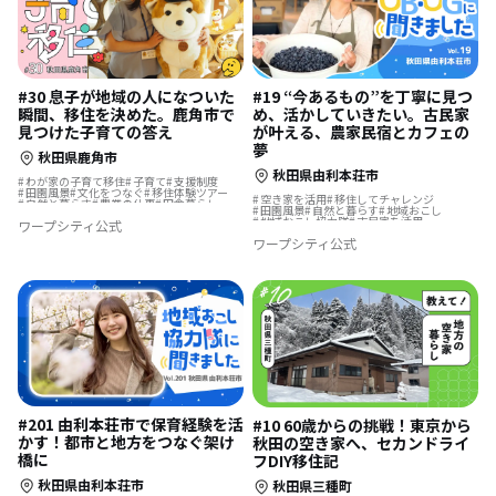
#30 息子が地域の人になついた
#19 “今あるもの”を丁寧に見つ
瞬間、移住を決めた。鹿角市で
め、活かしていきたい。古民家
見つけた子育ての答え
が叶える、農家民宿とカフェの
夢
秋田県鹿角市
秋田県由利本荘市
わが家の子育て移住
子育て
支援制度
田園風景
文化をつなぐ
移住体験ツアー
空き家を活用
移住してチャレンジ
自然と暮らす
農業の仕事
田舎暮らし
田園風景
自然と暮らす
地域おこし
遊び場が近い
移住体験
地域おこし協力隊
古民家を活用
ワープシティ公式
地域おこし協力隊に聞いてみた
ワープシティ公式
#201 由利本荘市で保育経験を活
#10 60歳からの挑戦！東京から
かす！都市と地方をつなぐ架け
秋田の空き家へ、セカンドライ
橋に
フDIY移住記
秋田県由利本荘市
秋田県三種町