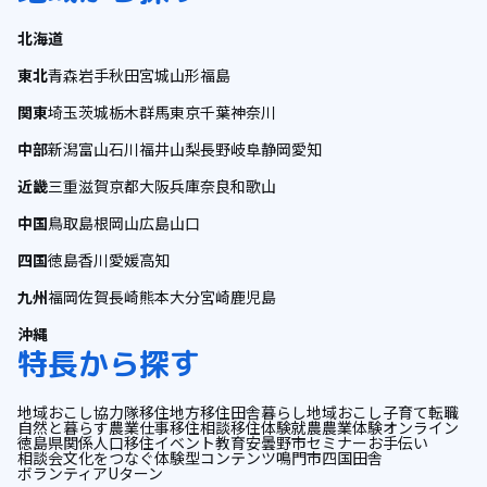
北海道
東北
青森
岩手
秋田
宮城
山形
福島
関東
埼玉
茨城
栃木
群馬
東京
千葉
神奈川
中部
新潟
富山
石川
福井
山梨
長野
岐阜
静岡
愛知
近畿
三重
滋賀
京都
大阪
兵庫
奈良
和歌山
中国
鳥取
島根
岡山
広島
山口
四国
徳島
香川
愛媛
高知
九州
福岡
佐賀
長崎
熊本
大分
宮崎
鹿児島
沖縄
特長から探す
地域おこし協力隊
移住
地方移住
田舎暮らし
地域おこし
子育て
転職
自然と暮らす
農業
仕事
移住相談
移住体験
就農
農業体験
オンライン
徳島県
関係人口
移住イベント
教育
安曇野市
セミナー
お手伝い
相談会
文化をつなぐ
体験型コンテンツ
鳴門市
四国
田舎
ボランティア
Uターン