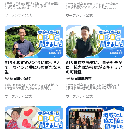
子育て
移住支援
地域おこし
移住相談
空き家を活用
教えて地方の空き家暮らし
地域おこし協力隊
お試し移住
支援制度
いつでもアウトドア
ふるさとで暮らす
自然と暮らす
地域おこし
田舎暮らし
地域おこし協力隊に聞いてみた
夢の暮らし
地域おこし協力隊
ワープシティ公式
ワープシティ公式
リノベーション・リフォームして
集落で暮らす
#15 小坂町のぶどうに魅せられ
#13 地域を元気に、自分も豊か
て。ワインと共に歩む新たな人
に。協力隊から広がるキャリア
生
の可能性
秋田県小坂町
秋田県鹿角市
畑のある暮らし
文化をつなぐ
地域おこし
空き家を活用
文化をつなぐ
地域おこし
後継者の仕事
地域おこし協力隊
移住を機に起業
移住相談
田舎暮らし
ふるさとで暮らす
結婚を機に移住
地域おこし協力隊
まちづくり
地域おこし協力隊に聞いてみた
地域おこし協力隊に聞いてみた
ワープシティ公式
ワープシティ公式