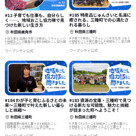
#185 特産品じゅんさいと名湯に
#12 子育ても仕事も、自分らし
癒される、三種町での心満たさ
く──。地域おこし協力隊で見
れる暮らし
つけた新しい生き方
秋田県三種町
秋田県鹿角市
子育て
移住してチャレンジ
文化をつなぐ
空き家を活用
子育て
移住してチャレンジ
地域おこし
夢の暮らし
地域おこし協力隊
地域おこし
農業の仕事
地域おこし協力隊
温泉の近く
地域を活性化
移住体験
テレワーク
地域おこし協力隊に聞いてみた
地域おこし協力隊に聞いてみた
ワープシティ公式
ワープシティ公式
#184 わが子と育むふるさとの未
#183 資源の宝庫・三種町で見つ
来〜三種町で叶えた新しい暮ら
ける新たな可能性。魅力と挑戦
しと挑戦〜
が詰まった町へようこそ！
秋田県三種町
秋田県三種町
田園風景
自然と暮らす
地域おこし
子育て
Uターン
地域おこし
夢の暮らし
田舎暮らし
地域おこし協力隊
地域おこし協力隊
ふるさとで暮らす
ふるさとで暮らす
結婚を機に移住
温泉の近く
地域おこし協力隊に聞いてみた
温泉の近く
転勤を機に移住
ワープシティ公式
ワープシティ公式
地域おこし協力隊に聞いてみた