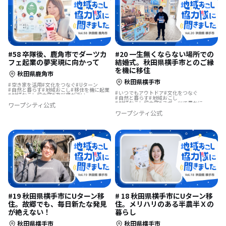
#58 卒隊後、鹿角市でダーツカ
#20 一生無くならない場所での
フェ起業の夢実現に向かって
結婚式。秋田県横手市とのご縁
を機に移住
秋田県鹿角市
秋田県横手市
空き家を活用
文化をつなぐ
Uターン
自然と暮らす
地域おこし
移住を機に起業
いつでもアウトドア
文化をつなぐ
地域おこし協力隊
遊び場が近い
自然と暮らす
地域おこし
温泉の近く
地域を活性化
地域おこし協力隊
スポーツで豊かに
ワープシティ公式
地域おこし協力隊に聞いてみた
歴史をつむぐ
伝統をつなぐ
ワープシティ公式
結婚を機に移住
集落で暮らす
温泉の近く
地域を活性化
地域おこし協力隊に聞いてみた
#19 秋田県横手市にUターン移
# 18 秋田県横手市にUターン移
住。故郷でも、毎日新たな発見
住。メリハリのある半農半Ｘの
が絶えない！
暮らし
秋田県横手市
秋田県横手市