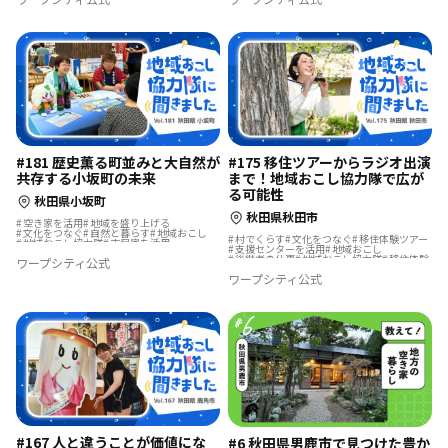
#181 歴史薫る町並みと大自然が
#175 移住ツアーからラジオ出演
共存する小坂町の未来
まで！地域おこし協力隊で広が
る可能性
秋田県小坂町
秋田県秋田市
空き家を活用
地域を盛り上げる
文化をつなぐ
自然と暮らす
地域おこし
村でくらす
文化をつなぐ
移住体験ツアー
地域おこし協力隊
古民家を活用
支援センターを活用
地域おこし
歴史をつむぐ
移住体験
まちづくり
後継者の仕事
地域おこし協力隊
移住体験
ワープシティ公式
集落で暮らす
地域おこし協力隊に聞いてみた
地域おこし協力隊に聞いてみた
ワープシティ公式
#167 人と違うことが価値にな
#6 秋田県男鹿市で見つけた豊か