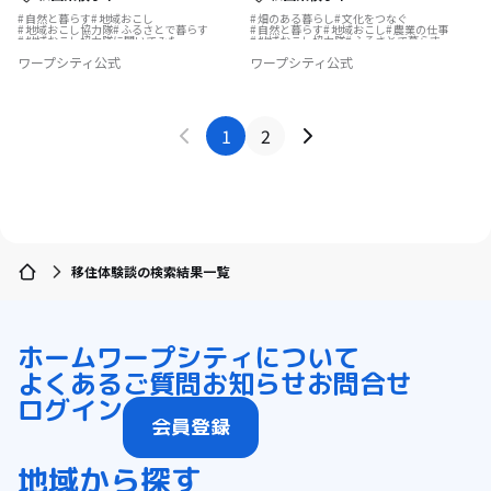
自然と暮らす
地域おこし
畑のある暮らし
文化をつなぐ
地域おこし協力隊
ふるさとで暮らす
自然と暮らす
地域おこし
農業の仕事
地域おこし協力隊に聞いてみた
地域おこし協力隊
ふるさとで暮らす
島暮らし
まちづくり
ワープシティ公式
ワープシティ公式
地域おこし協力隊に聞いてみた
1
2
移住体験談の検索結果一覧
ホーム
ワープシティについて
よくあるご質問
お知らせ
お問合せ
ログイン
会員登録
地域から探す