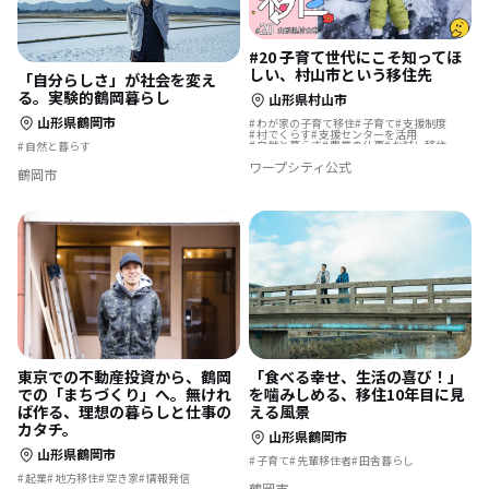
#20 子育て世代にこそ知ってほ
しい、村山市という移住先
「自分らしさ」が社会を変え
る。実験的鶴岡暮らし
山形県村山市
山形県鶴岡市
わが家の子育て移住
子育て
支援制度
村でくらす
支援センターを活用
自然と暮らす
農業の仕事
お試し移住
自然と暮らす
ワープシティ公式
鶴岡市
「食べる幸せ、生活の喜び！」
東京での不動産投資から、鶴岡
を噛みしめる、移住10年目に見
での「まちづくり」へ。無けれ
える風景
ば作る、理想の暮らしと仕事の
カタチ。
山形県鶴岡市
山形県鶴岡市
子育て
先輩移住者
田舎暮らし
起業
地方移住
空き家
情報発信
鶴岡市