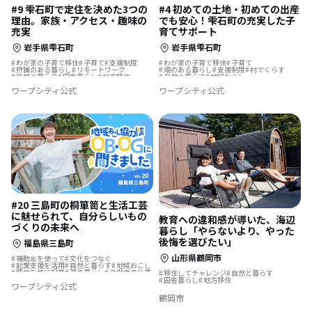
#9 雫石町で定住を決めた3つの
#4 初めての土地・初めての出産
理由。家族・アクセス・趣味の
でも安心！雫石町の充実した子
充実
育てサポート
岩手県雫石町
岩手県雫石町
わが家の子育て移住
子育て
支援制度
わが家の子育て移住
子育て
狩猟のある暮らし
リモートワーク
畑のある暮らし
支援制度
村でくらす
自然と暮らす
田舎暮らし
地方移住
自然と暮らす
地域おこし
子育て移住
遊び場が近い
地域おこし協力隊
古民家を活用
ワープシティ公式
ワープシティ公式
子育て移住
リノベーション・リフォームして
結婚を機に移住
#20 三島町の桐箪笥と生活工芸
に魅せられて、自分らしいもの
教育への違和感が導いた、海辺
づくりの未来へ
暮らし「やらないより、やった
後悔を選びたい」
福島県三島町
山形県鶴岡市
補助金を使って
文化をつなぐ
起業支援を活用
自然と暮らす
地域おこし
移住を機に起業
夢の暮らし
後継者の仕事
移住してチャレンジ
自然と暮らす
地域おこし協力隊
ものづくり
島暮らし
田舎暮らし
地方移住
ワープシティ公式
伝統をつなぐ
地域おこし協力隊に聞いてみた
鶴岡市