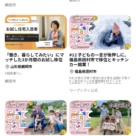
鶴岡市
「働き、暮らしてみたい」にマ
#12 子どもの一言が後押しに。
ッチした3か月間のお試し移住
福島県田村市で移住とキッチン
カー開業！
山形県鶴岡市
福島県田村市
田舎暮らし
わが家の子育て移住
空き家を活用
子育て
鶴岡市
二足のわらじ
支援制度
村でくらす
田舎暮らし
夢の暮らし
子育て移住
#わが家の子育て移住
集落で暮らす
ワープシティ公式
温泉の近く