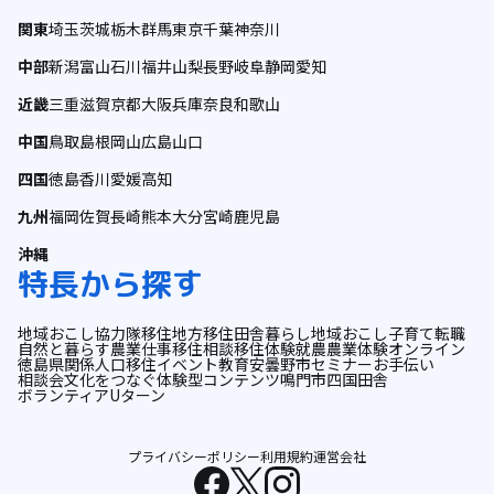
関東
埼玉
茨城
栃木
群馬
東京
千葉
神奈川
中部
新潟
富山
石川
福井
山梨
長野
岐阜
静岡
愛知
近畿
三重
滋賀
京都
大阪
兵庫
奈良
和歌山
中国
鳥取
島根
岡山
広島
山口
四国
徳島
香川
愛媛
高知
九州
福岡
佐賀
長崎
熊本
大分
宮崎
鹿児島
沖縄
特長から探す
地域おこし協力隊
移住
地方移住
田舎暮らし
地域おこし
子育て
転職
自然と暮らす
農業
仕事
移住相談
移住体験
就農
農業体験
オンライン
徳島県
関係人口
移住イベント
教育
安曇野市
セミナー
お手伝い
相談会
文化をつなぐ
体験型コンテンツ
鳴門市
四国
田舎
ボランティア
Uターン
プライバシーポリシー
利用規約
運営会社