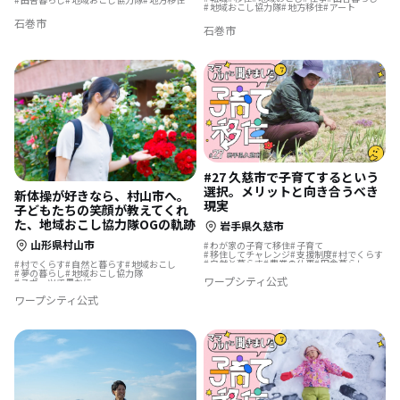
地域おこし協力隊
地方移住
アート
石巻市
石巻市
#27 久慈市で子育てするという
選択。メリットと向き合うべき
新体操が好きなら、村山市へ。
現実
子どもたちの笑顔が教えてくれ
た、地域おこし協力隊OGの軌跡
岩手県久慈市
山形県村山市
わが家の子育て移住
子育て
移住してチャレンジ
支援制度
村でくらす
自然と暮らす
農業の仕事
田舎暮らし
村でくらす
自然と暮らす
地域おこし
集落で暮らす
夢の暮らし
地域おこし協力隊
ワープシティ公式
スポーツで豊かに
ワープシティ公式