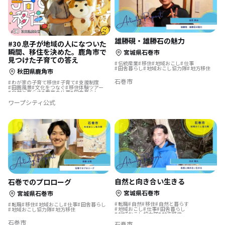
雄勝硯・雄勝石の魅力
#30 息子が地域の人になついた
瞬間、移住を決めた。鹿角市で
宮城県石巻市
見つけた子育ての答え
伝統産業
移住
地域おこし
仕事
田舎暮らし
地域おこし協力隊
地方移住
秋田県鹿角市
石巻市
わが家の子育て移住
子育て
支援制度
田園風景
文化をつなぐ
移住体験ツアー
自然と暮らす
農業の仕事
田舎暮らし
遊び場が近い
移住体験
ワープシティ公式
自然と向き合い生きる
石巻でのプロローグ
宮城県石巻市
宮城県石巻市
転職
自然
移住
自然と暮らす
転職
移住
地域おこし
仕事
田舎暮らし
地域おこし
仕事
田舎暮らし
地域おこし協力隊
地方移住
地域おこし協力隊
地方移住
石巻市
石巻市