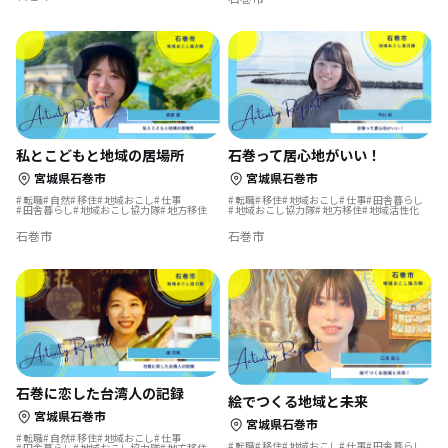
石巻って居心地がいい！
私とこどもと地域の居場所
宮城県石巻市
宮城県石巻市
転職
移住
地域おこし
仕事
田舎暮らし
転職
自然
移住
地域おこし
仕事
地域おこし協力隊
地方移住
地域活性化
田舎暮らし
地域おこし協力隊
地方移住
石巻市
石巻市
石巻に恋した台湾人の記録
絵でつくる地域と未来
宮城県石巻市
宮城県石巻市
転職
自然
移住
地域おこし
仕事
転職
移住
地域おこし
仕事
田舎暮らし
田舎暮らし
地域おこし協力隊
地方移住