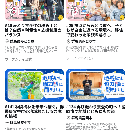
#26 みどり市移住の決め手と
#25 横浜からみどり市へ。子ど
は？自然×利便性×支援制度の
もが自由に遊べる環境へ、移住
バランス
で変わった家族の暮らし
群馬県みどり市
群馬県みどり市
わが家の子育て移住
子育て
移住支援
わが家の子育て移住
子育て
支援制度
支援制度
村でくらす
移住体験ツアー
村でくらす
自然と暮らす
田舎暮らし
支援センターを活用
自然と暮らす
移住体験
ワープシティ公式
ワープシティ公式
#141 秋間梅林を未来へ繋ぐ。群
#134 再び賑わう養蚕の町へ！富
馬県安中市の地域おこし協力隊
岡市で地域とともに歩む道
の挑戦
群馬県富岡市
群馬県安中市
移住してチャレンジ
畑のある暮らし
新規就農の仕事
支援センターを活用
補助金を使って
文化をつなぐ
地域おこし
農業の仕事
後継者の仕事