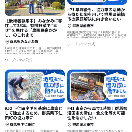
#71 卒隊後も、協力隊の活動か
ら得た知識を用いて群馬県前橋
市の課題解決に向き合いたい
【後継者募集中】みなかみに移
住して35年。有機野菜で“幸
群馬県前橋市
せ”を届ける「農園民宿かか
田園風景
文化をつなぐ
自然と暮らす
し」のこれまで
地域おこし
農業の仕事
地域おこし協力隊
古民家を活用
避暑地で過ごす
温泉の近く
地域おこし協力隊に聞いてみた
群馬県みなかみ町
ワープシティ公式
空き家を活用
畑のある暮らし
独自取材
村でくらす
自然と暮らす
農業の仕事
後継者の仕事
地方移住
歴史をつむぐ
島暮らし
温泉の近く
ワープシティ公式
#52 下仁田ネギを基盤に農家と
#41 東京から車で2時間！群馬県
して独立するため、群馬県下仁
沼田市の雪山・食文化等の可能
田町の協力隊に
性を活かしたい
群馬県下仁田町
群馬県沼田市
自然と暮らす
地域おこし
農業の仕事
田園風景
補助金を使って
文化をつなぐ