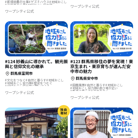
新規就農の仕事
ゲストハウス
地域おこし
地域おこし協力隊
歴史をつむぐ
後継者の仕事
地域おこし協力隊
ワープシティ公式
地域おこし協力隊に聞いてみた
歴史をつむぐ
集落で暮らす
温泉の近く
ワープシティ公式
地域おこし協力隊に聞いてみた
#124 妙義山に導かれて。観光振
#123 群馬県移住の夢を実現！東
興と信仰文化の継承
京生まれ・東京育ちが選んだ安
中市の魅力
群馬県富岡市
群馬県安中市
文化をつなぐ
自然と暮らす
地域おこし
地域おこし協力隊
歴史をつむぐ
田園風景
自然と暮らす
地域おこし
地域おこし協力隊に聞いてみた
地域おこし協力隊
遊び場が近い
集落で暮らす
温泉の近く
ワープシティ公式
地域おこし協力隊に聞いてみた
ワープシティ公式
独自
取材