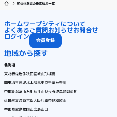
移住体験談の検索結果一覧
ホーム
ワープシティについて
よくあるご質問
お知らせ
お問合せ
ログイン
会員登録
地域から探す
北海道
東北
青森
岩手
秋田
宮城
山形
福島
関東
埼玉
茨城
栃木
群馬
東京
千葉
神奈川
中部
新潟
富山
石川
福井
山梨
長野
岐阜
静岡
愛知
近畿
三重
滋賀
京都
大阪
兵庫
奈良
和歌山
中国
鳥取
島根
岡山
広島
山口