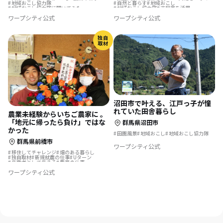
地域おこし協力隊
自然と暮らす
地域おこし
地域おこし協力隊に聞いてみた
地域おこし協力隊
古民家を活用
ふるさとで暮らす
温泉の近く
ワープシティ公式
ワープシティ公式
転勤を機に移住
地域を活性化
地域おこし協力隊に聞いてみた
独自
取材
沼田市で叶える、江戸っ子が憧
れていた田舎暮らし
農業未経験からいちご農家に 。
「地元に帰ったら負け」ではな
群馬県沼田市
かった
田園風景
地域おこし
地域おこし協力隊
群馬県前橋市
ワープシティ公式
移住してチャレンジ
畑のある暮らし
独自取材
新規就農の仕事
Uターン
生産者として生きる
農業の仕事
ワープシティ公式