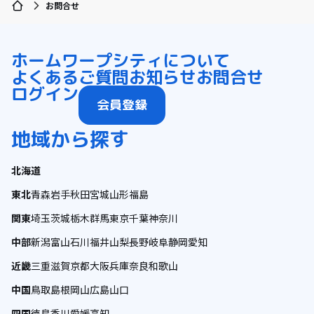
お問合せ
ホーム
ワープシティについて
よくあるご質問
お知らせ
お問合せ
ログイン
会員登録
地域から探す
北海道
東北
青森
岩手
秋田
宮城
山形
福島
関東
埼玉
茨城
栃木
群馬
東京
千葉
神奈川
中部
新潟
富山
石川
福井
山梨
長野
岐阜
静岡
愛知
近畿
三重
滋賀
京都
大阪
兵庫
奈良
和歌山
中国
鳥取
島根
岡山
広島
山口
四国
徳島
香川
愛媛
高知