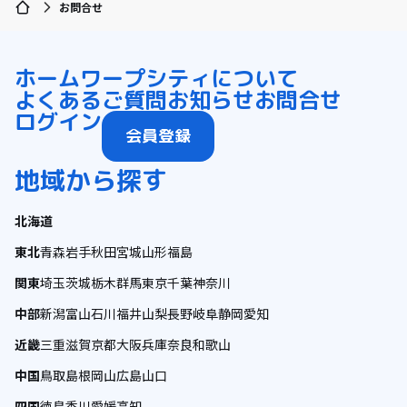
お問合せ
ホーム
ワープシティについて
よくあるご質問
お知らせ
お問合せ
ログイン
会員登録
地域から探す
北海道
東北
青森
岩手
秋田
宮城
山形
福島
関東
埼玉
茨城
栃木
群馬
東京
千葉
神奈川
中部
新潟
富山
石川
福井
山梨
長野
岐阜
静岡
愛知
近畿
三重
滋賀
京都
大阪
兵庫
奈良
和歌山
中国
鳥取
島根
岡山
広島
山口
四国
徳島
香川
愛媛
高知