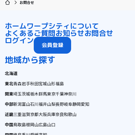
お問合せ
ホーム
ワープシティについて
よくあるご質問
お知らせ
お問合せ
ログイン
会員登録
地域から探す
北海道
東北
青森
岩手
秋田
宮城
山形
福島
関東
埼玉
茨城
栃木
群馬
東京
千葉
神奈川
中部
新潟
富山
石川
福井
山梨
長野
岐阜
静岡
愛知
近畿
三重
滋賀
京都
大阪
兵庫
奈良
和歌山
中国
鳥取
島根
岡山
広島
山口
四国
徳島
香川
愛媛
高知