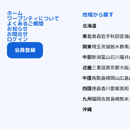
ホーム
地域から探す
ワープシティについて
よくあるご質問
北海道
お知らせ
お問合せ
東北
青森
岩手
秋田
宮城
ログイン
関東
埼玉
茨城
栃木
群馬
会員登録
中部
新潟
富山
石川
福井
近畿
三重
滋賀
京都
大阪
中国
鳥取
島根
岡山
広島
四国
徳島
香川
愛媛
高知
九州
福岡
佐賀
長崎
熊本
沖縄