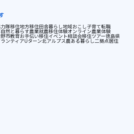
す
協力隊
移住
地方移住
田舎暮らし
地域おこし
子育て
転職
事
自然と暮らす
農業
就農
移住体験
オンライン
農業体験
曇野市
教育
お手伝い
移住イベント
相談会
移住ツアー
徳島県
ボランティア
Uターン
北アルプス
農ある暮らし
二拠点居住