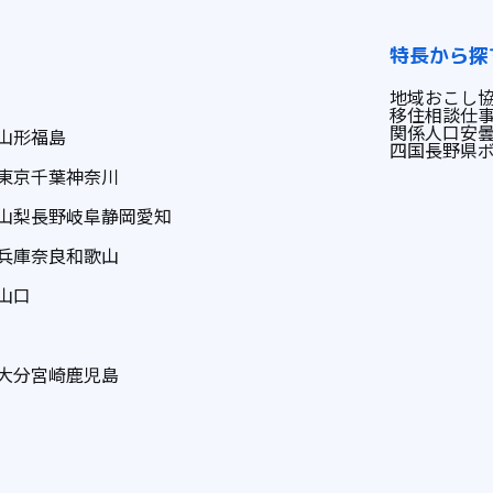
特長から探
地域おこし
移住相談
仕
関係人口
安
山形
福島
四国
長野県
東京
千葉
神奈川
山梨
長野
岐阜
静岡
愛知
兵庫
奈良
和歌山
山口
大分
宮崎
鹿児島