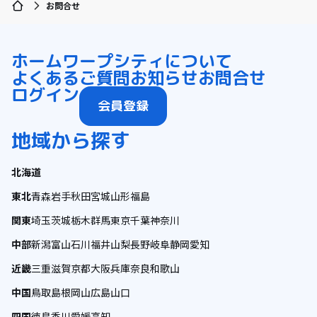
お問合せ
ホーム
ワープシティについて
よくあるご質問
お知らせ
お問合せ
ログイン
会員登録
地域から探す
北海道
東北
青森
岩手
秋田
宮城
山形
福島
関東
埼玉
茨城
栃木
群馬
東京
千葉
神奈川
中部
新潟
富山
石川
福井
山梨
長野
岐阜
静岡
愛知
近畿
三重
滋賀
京都
大阪
兵庫
奈良
和歌山
中国
鳥取
島根
岡山
広島
山口
四国
徳島
香川
愛媛
高知