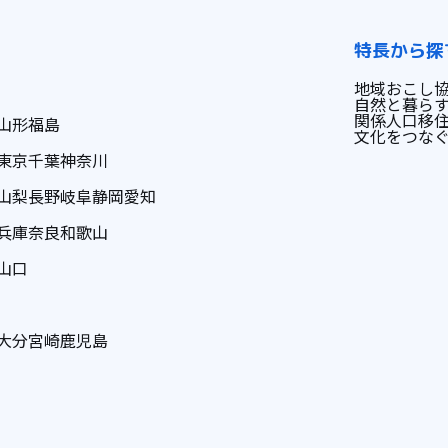
特長から探
地域おこし
自然と暮ら
関係人口
移
山形
福島
文化をつな
東京
千葉
神奈川
山梨
長野
岐阜
静岡
愛知
兵庫
奈良
和歌山
山口
大分
宮崎
鹿児島