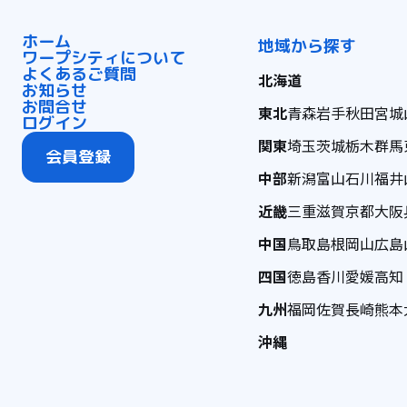
ホーム
地域から探す
ワープシティについて
よくあるご質問
北海道
お知らせ
お問合せ
東北
青森
岩手
秋田
宮城
ログイン
関東
埼玉
茨城
栃木
群馬
会員登録
中部
新潟
富山
石川
福井
近畿
三重
滋賀
京都
大阪
中国
鳥取
島根
岡山
広島
四国
徳島
香川
愛媛
高知
九州
福岡
佐賀
長崎
熊本
沖縄