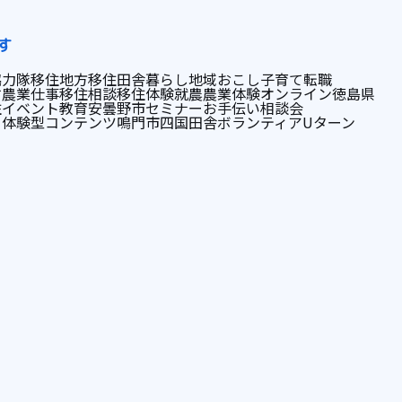
す
協力隊
移住
地方移住
田舎暮らし
地域おこし
子育て
転職
す
農業
仕事
移住相談
移住体験
就農
農業体験
オンライン
徳島県
住イベント
教育
安曇野市
セミナー
お手伝い
相談会
ぐ
体験型コンテンツ
鳴門市
四国
田舎
ボランティア
Uターン