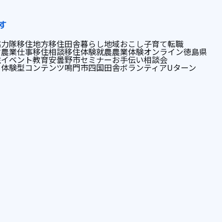
す
協力隊
移住
地方移住
田舎暮らし
地域おこし
子育て
転職
す
農業
仕事
移住相談
移住体験
就農
農業体験
オンライン
徳島県
住イベント
教育
安曇野市
セミナー
お手伝い
相談会
ぐ
体験型コンテンツ
鳴門市
四国
田舎
ボランティア
Uターン