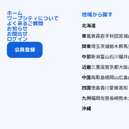
ホーム
地域から探す
ワープシティについて
よくあるご質問
北海道
お知らせ
お問合せ
東北
青森
岩手
秋田
宮城
ログイン
関東
埼玉
茨城
栃木
群馬
会員登録
中部
新潟
富山
石川
福井
近畿
三重
滋賀
京都
大阪
中国
鳥取
島根
岡山
広島
四国
徳島
香川
愛媛
高知
九州
福岡
佐賀
長崎
熊本
沖縄