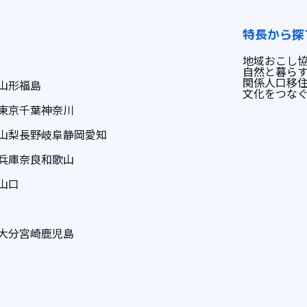
特長から探
地域おこし
自然と暮ら
関係人口
移
山形
福島
文化をつな
東京
千葉
神奈川
山梨
長野
岐阜
静岡
愛知
兵庫
奈良
和歌山
山口
大分
宮崎
鹿児島