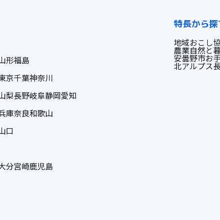
特長から探
地域おこし
農業
自然と
安曇野市
お
山形
福島
北アルプス
東京
千葉
神奈川
山梨
長野
岐阜
静岡
愛知
兵庫
奈良
和歌山
山口
大分
宮崎
鹿児島