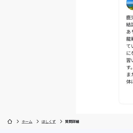
鹿
結
あ
龍
て
に
習
す
ま
体
ホーム
ほしくず
質問詳細