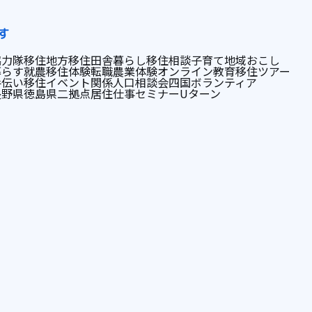
す
協力隊
移住
地方移住
田舎暮らし
移住相談
子育て
地域おこし
暮らす
就農
移住体験
転職
農業体験
オンライン
教育
移住ツアー
手伝い
移住イベント
関係人口
相談会
四国
ボランティア
長野県
徳島県
二拠点居住
仕事
セミナー
Uターン