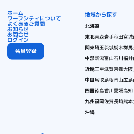
ホーム
地域から探す
ワープシティについて
よくあるご質問
北海道
お知らせ
お問合せ
東北
青森
岩手
秋田
宮城
ログイン
関東
埼玉
茨城
栃木
群馬
会員登録
中部
新潟
富山
石川
福井
近畿
三重
滋賀
京都
大阪
中国
鳥取
島根
岡山
広島
四国
徳島
香川
愛媛
高知
九州
福岡
佐賀
長崎
熊本
沖縄