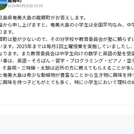
龍郷町
2026年6月26日 03:00
児島県奄美大島の龍郷町がお答えします。

論から申し上げますと、奄美大島の小学生は全国平均なみ、中
ります。

郷町は塾が少ないので、その分学校や教育委員会が塾に頼らず
います。2025年までは毎月1回土曜授業を実施していましたし
なります。また教育委員会は中学生向けの数学と英語の塾を受講
い事は、英語・そろばん・習字・プログラミング・ピアノ・空
。そ島唄・三味線・太鼓は近所の方に教えてもらえることが多い
た奄美大島は希少な動植物が豊富なことから生き物に興味を持
に興味を持つ子どもがとても多く、特に小学生において理科の