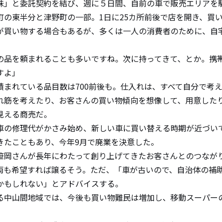
味」と委託契約を結び、週に５日間、自前の車で販売エリアを
の東半分と津野町の一部。1日に25カ所前後で店を開き、買
が買い物する場合もあるが、多くは一人の消費者のために、自
品を頼まれることも多いですね。次に持ってきて、とか。携
すよ」
まれている品目数は700前後も。仕入れは、すべて自分で考
れ筋を考えたり、お客さんの買い物傾向を想像して、用意した
見える商売だ。
の修理代がかさみ始め、新しい車に買い替える時期が近づい
きたこともあり、今年9月で廃業を決意した。
岡さんが長年にわたって創り上げてきたお客さんとのつなが
両も希望すれば譲るそう。ただ、「車が古いので、自治体の補
かもしれない」とアドバイスする。
中山間地域では、今後も買い物難民は増加し、移動スーパー