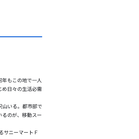
何年もこの地で一人
じめ日々の生活必需
沢山いる。都市部で
いるのが、移動スー
るサニーマートＦ