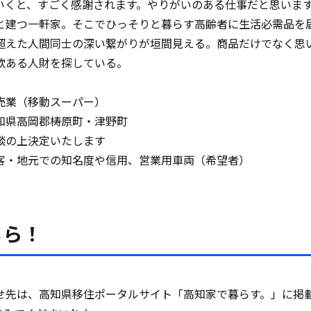
くと、すごく感謝されます。やりがいのある仕事だと思いま
建つ一軒家。そこでひっそりと暮らす高齢者に生活必需品を
超えた人間同士の深い繋がりが垣間見える。商品だけでなく思
欲ある人財を探している。
売業（移動スーパー）
知県高岡郡梼原町・津野町
談の上決定いたします
客・地元での知名度や信用、営業用車両（希望者）
ちら！
せ先は、高知県移住ポータルサイト「高知家で暮らす。」に掲