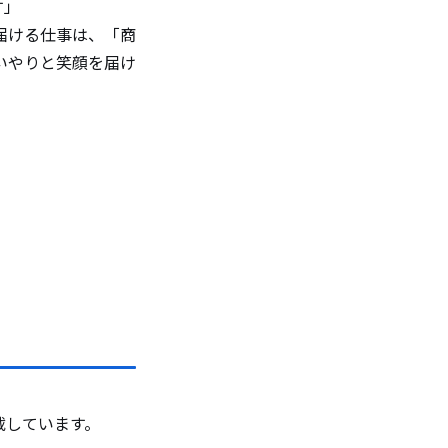
す」
届ける仕事は、「商
いやりと笑顔を届け
載しています。