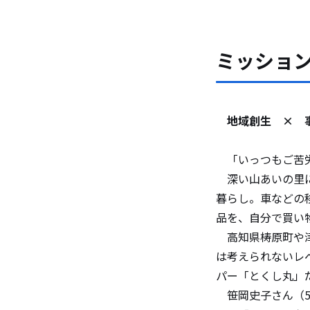
ミッショ
地域創生 × 事
「いっつもご苦労
深い山あいの里に
暮らし。車などの
品を、自分で買い
高知県梼原町や津
は考えられないレ
パー「とくし丸」
笹岡史子さん（5