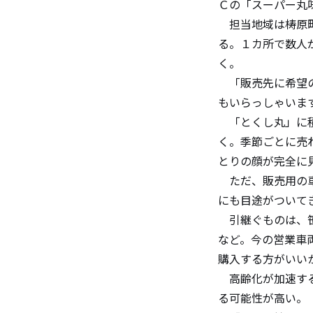
Ｃの「スーパー丸
担当地域は梼原町
る。１カ所で数人
く。
「販売先に希望の
もいらっしゃいま
「とくし丸」に積
く。季節ごとに売
とりの顔が完全に
ただ、販売用の車
にも目途がついて
引継ぐものは、笹
など。今の営業車
購入する方がいい
高齢化が加速する
る可能性が高い。