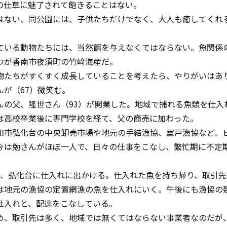
の仕草に魅了されて飽きることはない。
ない、同公園には、子供たちだけでなく、大人も癒してくれ
いる動物たちには、当然餌を与えなくてはならない。魚関係
つが香南市夜須町の竹﨑海産だ。
たちがすくすく成長していることを考えたら、やりがいはあ
が（67）微笑む。
の父、隆世さん（93）が開業した。地域で捕れる魚類を仕入
は高校卒業後に専門学校を経て、父の商売に加わった。
市弘化台の中央卸売市場や地元の手結漁協、室戸漁協など。
今は勉さんがほぼ一人で、日々の仕事をこなし、繁忙期に不定
、弘化台に仕入れに出かける。仕入れた魚を持ち帰り、取引先
は地元の漁協の定置網漁の魚を仕入れにいく。午後にも漁協の
仕入れと、配達をこなしている。
、取引先は多く、地域では無くてはならない事業者なのだが