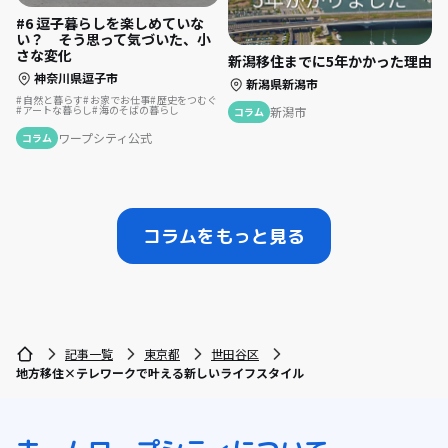
#6 逗子暮らしを楽しめていな
い？ そう思って気づいた、小
さな変化
新潟移住までに5年かかった理由
神奈川県逗子市
新潟県新潟市
自然と暮らす
お家でお仕事
歴史をつむぐ
アートな暮らし
海のそばの暮らし
新潟市
コラム
ワープシティ公式
コラム
コラムをもっと見る
記事一覧
東京都
世田谷区
地方移住×テレワークで叶える新しいライフスタイル