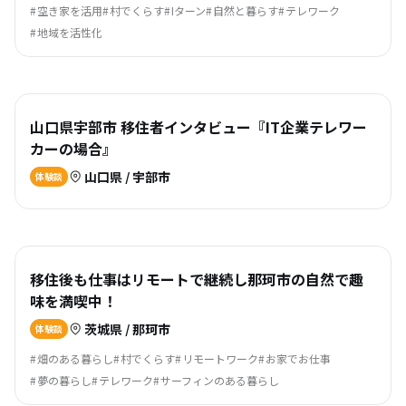
空き家を活用
村でくらす
Iターン
自然と暮らす
テレワーク
地域を活性化
山口県宇部市 移住者インタビュー『IT企業テレワー
カーの場合』
山口県 / 宇部市
体験談
移住後も仕事はリモートで継続し那珂市の自然で趣
味を満喫中！
茨城県 / 那珂市
体験談
畑のある暮らし
村でくらす
リモートワーク
お家でお仕事
夢の暮らし
テレワーク
サーフィンのある暮らし