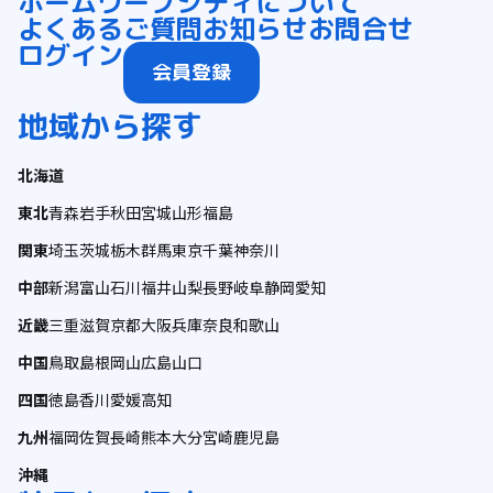
ホーム
ワープシティについて
よくあるご質問
お知らせ
お問合せ
ログイン
会員登録
地域から探す
北海道
東北
青森
岩手
秋田
宮城
山形
福島
関東
埼玉
茨城
栃木
群馬
東京
千葉
神奈川
中部
新潟
富山
石川
福井
山梨
長野
岐阜
静岡
愛知
近畿
三重
滋賀
京都
大阪
兵庫
奈良
和歌山
中国
鳥取
島根
岡山
広島
山口
四国
徳島
香川
愛媛
高知
九州
福岡
佐賀
長崎
熊本
大分
宮崎
鹿児島
沖縄