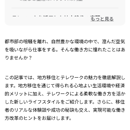
テレワークを活用した地方移住の実現
もっと見る
成功する地方移住とテレワークのポイント
都市部の喧騒を離れ、自然豊かな環境の中で、澄んだ空気
1.移住先のリサーチ
を吸いながら仕事をする。そんな働き方に憧れたことはあ
りませんか？
2.働き方の見直し
3.地域コミュニティへの積極的な参加
この記事では、地方移住とテレワークの魅力を徹底解説し
ます。地方移住を通じて得られる心地よい生活環境や経済
地方移住してテレワークをした方の体験談
的メリットに加え、テレワークによる柔軟な働き方を活か
した新しいライフスタイルをご紹介します。さらに、移住
地方移住とテレワークで、自分らしい暮ら
者のリアルな体験談や成功の秘訣も交え、実現可能な働き
しを見つけよう！
方改革のヒントをお届けします。