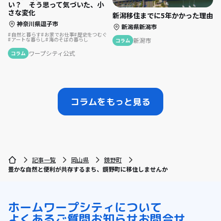
い？ そう思って気づいた、小
さな変化
新潟移住までに5年かかった理由
神奈川県逗子市
新潟県新潟市
自然と暮らす
お家でお仕事
歴史をつむぐ
アートな暮らし
海のそばの暮らし
新潟市
コラム
ワープシティ公式
コラム
コラムをもっと見る
記事一覧
岡山県
鏡野町
豊かな自然と便利が共存するまち、鏡野町に移住しませんか
ホーム
ワープシティについて
よくあるご質問
お知らせ
お問合せ