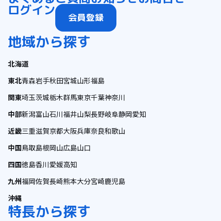
ログイン
会員登録
地域から探す
北海道
東北
青森
岩手
秋田
宮城
山形
福島
関東
埼玉
茨城
栃木
群馬
東京
千葉
神奈川
中部
新潟
富山
石川
福井
山梨
長野
岐阜
静岡
愛知
近畿
三重
滋賀
京都
大阪
兵庫
奈良
和歌山
中国
鳥取
島根
岡山
広島
山口
四国
徳島
香川
愛媛
高知
九州
福岡
佐賀
長崎
熊本
大分
宮崎
鹿児島
沖縄
特長から探す