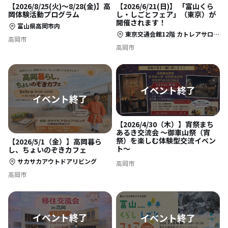
【2026/8/25(火)〜8/28(金)】高
【2026/6/21(日)】 「富山くら
岡体験活動プログラム
し・しごとフェア」（東京）が
開催されます！
富山県高岡市内
東京交通会館12階 カトレアサロンA （東京都千代田区有楽町2-10-1）
高岡市
高岡市
【2026/4/30（木）】宵祭まち
あるき交流会 〜御車山祭（宵
祭）を楽しむ体験型交流イベン
【2026/5/1（金）】高岡暮ら
ト〜
し、ちょいのぞきカフェ
サカサカアウトドアリビング
高岡市
高岡市