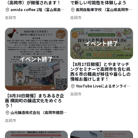
（高岡市）が開催されます！
で新しい可能性を体験しよう
amida coffee 2階（富山県高岡市定塚町１２３８）
高岡自動車学校 （富山県高岡市蓮花寺735） ※近隣の迷惑になりますので、参加者以外のご来場はお控えください。
高岡市
高岡市
【8月27日開催】とやまマッチ
ングセミナーで高岡市を含む呉
西６市の職員が移住や暮らしの
情報お届けします！
YouTube Liveによるオンライン開催
高岡市
【8月30日開催】まちあるき企
画 横田町の醸造文化をめぐろ
う！
山元醸造株式会社 （高岡市横田町２丁目６−８）
高岡市