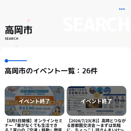
高岡市
SEARCH
高岡市のイベント一覧：26件
【8月5日開催】オンラインセミ
【2026/7/23(木)】高岡とつなが
ナー「車がなくても生活でき
る首都圏交流会 〜まずは気軽
る？富山の『交通・移動』徹底
に、ちょっこし話さんまいけ〜