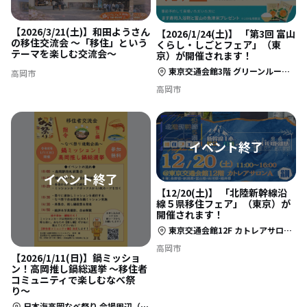
【2026/3/21(土)】和田ようさん
【2026/1/24(土)】 「第3回 富山
の移住交流会 〜「移住」という
くらし・しごとフェア」（東
テーマを楽しむ交流会〜
京）が開催されます！
東京交通会館3階 グリーンルーム（東京都千代田区有楽町2-10-1）
高岡市
高岡市
【12/20(土)】 「北陸新幹線沿
線５県移住フェア」（東京）が
開催されます！
東京交通会館12F カトレアサロンA（東京都千代田区有楽町2-10-1）
高岡市
【2026/1/11(日)】鍋ミッショ
ン！高岡推し鍋総選挙 〜移住者
コミュニティで楽しむなべ祭
り〜
日本海高岡なべ祭り 会場周辺（集合場所は、あいの風とやま鉄道・高岡駅改札口前）