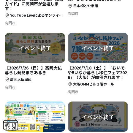
ガイド」に高岡市が登壇しま
日本橋とやま館
す！
高岡市
YouTube Liveによるオンライン開催（事前申込制）
高岡市
【2026/7/26（日）】高岡大仏
【2026/7/18（土）】「おいで
暮らし発見まちあるき
や!!いなか暮らし移住フェア202
6」（大阪）が開催されます！
高岡大仏周辺
大阪OMMビル２階ホール
高岡市
高岡市
8月
8月
25
28