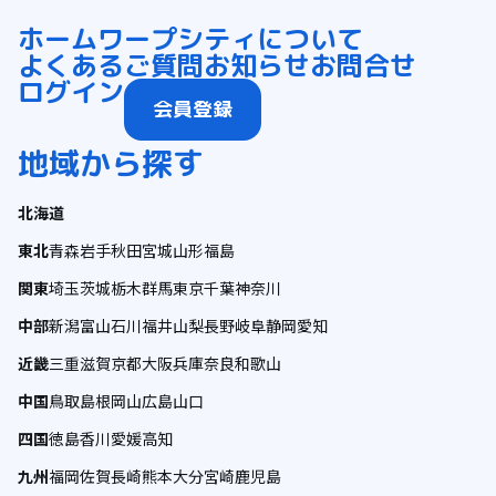
ホーム
ワープシティについて
よくあるご質問
お知らせ
お問合せ
ログイン
会員登録
地域から探す
北海道
東北
青森
岩手
秋田
宮城
山形
福島
関東
埼玉
茨城
栃木
群馬
東京
千葉
神奈川
中部
新潟
富山
石川
福井
山梨
長野
岐阜
静岡
愛知
近畿
三重
滋賀
京都
大阪
兵庫
奈良
和歌山
中国
鳥取
島根
岡山
広島
山口
四国
徳島
香川
愛媛
高知
九州
福岡
佐賀
長崎
熊本
大分
宮崎
鹿児島