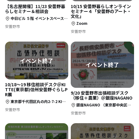
【名古屋開催】11/23 安曇野暮
10/15 安曇野暮らしオンライン
らしセミナー＆相談会
セミナー４「安曇野のアート・
文化」
中日ビル ５階 イベントスペース（名古屋市中区栄四丁目１番１号）
Zoom
安曇野市
安曇野市
10/18〜19 移住相談デスク＠KI
TTE(東京都)信州安曇野ぐらしP
9/20 安曇野市出張相談デスク
R展
（移住＋農業）＠銀座NAGANO
東京都千代田区丸の内2-7-2 KITTE地下1階 東京シティアイ パフォーマンスゾーン
銀座NAGANO （東京都中央区銀座5丁目6-5 NOCOビル５階 ）
安曇野市
安曇野市