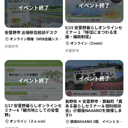
5/15 安曇野暮らしオンラインセ
ミナー１「移住にまつわる支
安曇野市 出張移住相談デスク
援・補助制度」
オンライン開催（WEB会議システム「Zoom」使用）
オンライン（Zoom）
安曇野市
安曇野市
長野県 ✕ 安曇野市・箕輪町「農
3/17 安曇野暮らしオンラインセ
ある暮らしセミナー＆個別相談
ミナー6「観光地としての安曇
会」＠銀座NAGANOを開催しま
野」
す‼
オンライン（Ｚｏｏｍ）
銀座NAGANO 5階 イベントスペース(東京都中央区銀座5丁目6-5 NOCOビル)