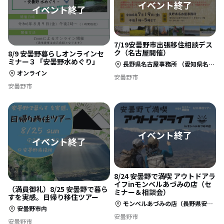
7/19安曇野市出張移住相談デス
ク（名古屋開催）
8/9 安曇野暮らしオンラインセ
ミナー３「安曇野水めぐり」
長野県名古屋事務所 （愛知県名古屋市中区栄4-1-1 中日ビル5階 名古屋観光情報センター内）
オンライン
安曇野市
安曇野市
8/24 安曇野で満喫 アウトドアラ
イフinモンベルあづみの店（セ
（満員御礼）8/25 安曇野で暮ら
ミナー＆相談会）
すを実感。日帰り移住ツアー
モンベルあづみの店（長野県安曇野市豊科南穂高1115）
安曇野市内
安曇野市
安曇野市