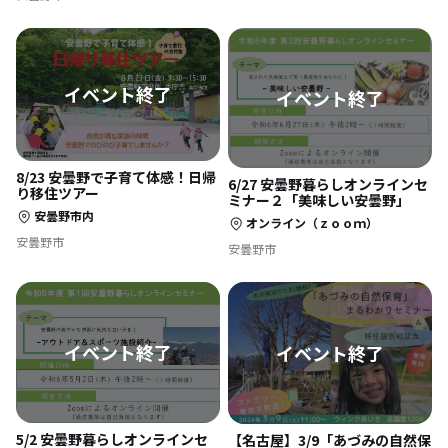
8/23 安曇野で子育て体感！日帰
6/27 安曇野暮らしオンラインセ
り移住ツアー
ミナー２「美味しい安曇野」
安曇野市内
オンライン（ｚｏｏｍ）
安曇野市
安曇野市
5/2 安曇野暮らしオンラインセ
【名古屋】3/9「あづみの自然保