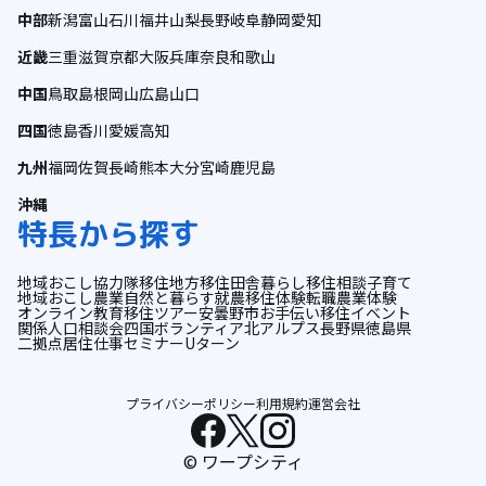
中部
新潟
富山
石川
福井
山梨
長野
岐阜
静岡
愛知
近畿
三重
滋賀
京都
大阪
兵庫
奈良
和歌山
中国
鳥取
島根
岡山
広島
山口
四国
徳島
香川
愛媛
高知
九州
福岡
佐賀
長崎
熊本
大分
宮崎
鹿児島
沖縄
特長から探す
地域おこし協力隊
移住
地方移住
田舎暮らし
移住相談
子育て
地域おこし
農業
自然と暮らす
就農
移住体験
転職
農業体験
オンライン
教育
移住ツアー
安曇野市
お手伝い
移住イベント
関係人口
相談会
四国
ボランティア
北アルプス
長野県
徳島県
二拠点居住
仕事
セミナー
Uターン
プライバシーポリシー
利用規約
運営会社
© ワープシティ