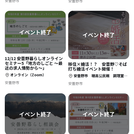
安曇野市
安曇野市
12/12 安曇野暮らしオンライン
セミナー5「地方のしごと ～最
移住×婚活！？ 安曇野♡そば
近の求人情勢から～」
打ち婚活イベント開催！
オンライン（Zoom）
安曇野市 穂高公民館 調理室ほか
安曇野市
安曇野市