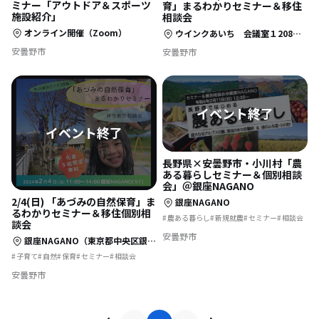
ミナー「アウトドア＆スポーツ
育」まるわかりセミナー＆移住
施設紹介」
相談会
オンライン開催（Zoom）
ウインクあいち 会議室１208（愛知県名古屋市中村区名駅4丁目4-38）
安曇野市
安曇野市
長野県×安曇野市・小川村「農
ある暮らしセミナー＆個別相談
会」＠銀座NAGANO
2/4(日) 「あづみの自然保育」ま
銀座NAGANO
るわかりセミナー＆移住個別相
農ある暮らし
新規就農
セミナー
相談会
談会
安曇野市
銀座NAGANO（東京都中央区銀座５丁目６−５ NOCOビル5階）
子育て
自然
保育
セミナー
相談会
安曇野市