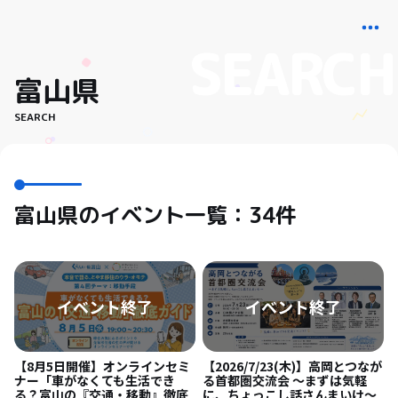
富山県
SEARCH
富山県のイベント一覧：34件
【8月5日開催】オンラインセミ
【2026/7/23(木)】高岡とつなが
ナー「車がなくても生活でき
る首都圏交流会 〜まずは気軽
る？富山の『交通・移動』徹底
に、ちょっこし話さんまいけ〜