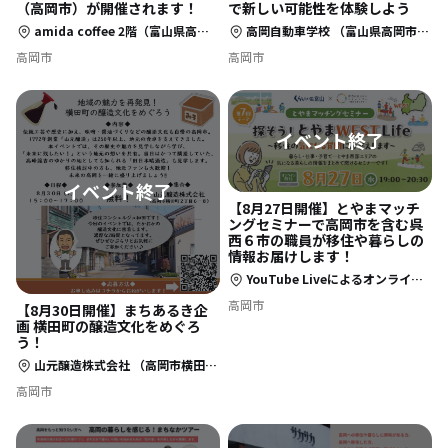
（高岡市）が開催されます！
で新しい可能性を体験しよう
amida coffee 2階（富山県高岡市定塚町１２３８）
高岡自動車学校 （富山県高岡市蓮花寺735） ※近隣の迷惑になりますので、参加者以外のご来場はお控えください。
高岡市
高岡市
【8月27日開催】とやまマッチ
ングセミナーで高岡市を含む呉
西６市の職員が移住や暮らしの
情報お届けします！
YouTube Liveによるオンライン開催
高岡市
【8月30日開催】まちあるき企
画 横田町の醸造文化をめぐろ
う！
山元醸造株式会社 （高岡市横田町２丁目６−８）
高岡市