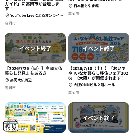
ガイド」に高岡市が登壇しま
日本橋とやま館
す！
高岡市
YouTube Liveによるオンライン開催（事前申込制）
高岡市
【2026/7/26（日）】高岡大仏
【2026/7/18（土）】「おいで
暮らし発見まちあるき
や!!いなか暮らし移住フェア202
6」（大阪）が開催されます！
高岡大仏周辺
大阪OMMビル２階ホール
高岡市
高岡市
8月
8月
25
28