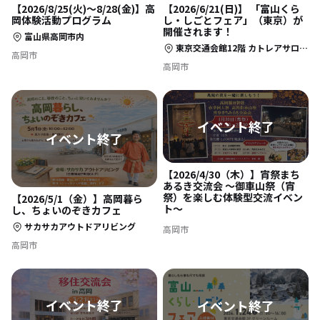
【2026/8/25(火)〜8/28(金)】高
【2026/6/21(日)】 「富山くら
岡体験活動プログラム
し・しごとフェア」（東京）が
開催されます！
富山県高岡市内
東京交通会館12階 カトレアサロンA （東京都千代田区有楽町2-10-1）
高岡市
高岡市
【2026/4/30（木）】宵祭まち
あるき交流会 〜御車山祭（宵
祭）を楽しむ体験型交流イベン
【2026/5/1（金）】高岡暮ら
ト〜
し、ちょいのぞきカフェ
サカサカアウトドアリビング
高岡市
高岡市