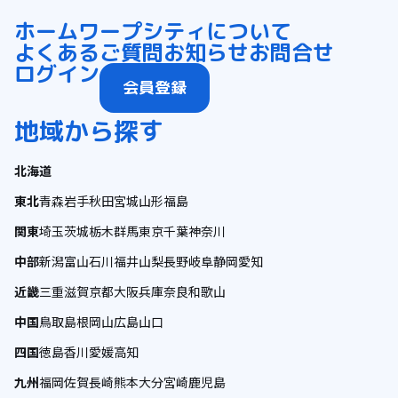
ホーム
ワープシティについて
よくあるご質問
お知らせ
お問合せ
ログイン
会員登録
地域から探す
北海道
東北
青森
岩手
秋田
宮城
山形
福島
関東
埼玉
茨城
栃木
群馬
東京
千葉
神奈川
中部
新潟
富山
石川
福井
山梨
長野
岐阜
静岡
愛知
近畿
三重
滋賀
京都
大阪
兵庫
奈良
和歌山
中国
鳥取
島根
岡山
広島
山口
四国
徳島
香川
愛媛
高知
九州
福岡
佐賀
長崎
熊本
大分
宮崎
鹿児島