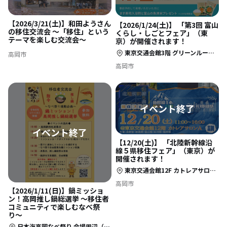
【2026/3/21(土)】和田ようさん
【2026/1/24(土)】 「第3回 富山
の移住交流会 〜「移住」という
くらし・しごとフェア」（東
テーマを楽しむ交流会〜
京）が開催されます！
東京交通会館3階 グリーンルーム（東京都千代田区有楽町2-10-1）
高岡市
高岡市
【12/20(土)】 「北陸新幹線沿
線５県移住フェア」（東京）が
開催されます！
東京交通会館12F カトレアサロンA（東京都千代田区有楽町2-10-1）
高岡市
【2026/1/11(日)】鍋ミッショ
ン！高岡推し鍋総選挙 〜移住者
コミュニティで楽しむなべ祭
り〜
日本海高岡なべ祭り 会場周辺（集合場所は、あいの風とやま鉄道・高岡駅改札口前）