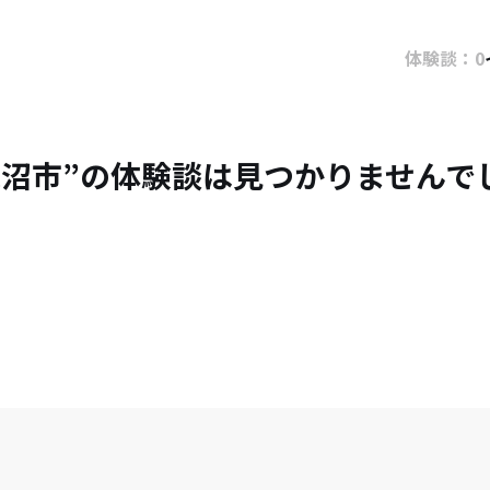
体験談：0
鹿沼市”の体験談は見つかりませんで