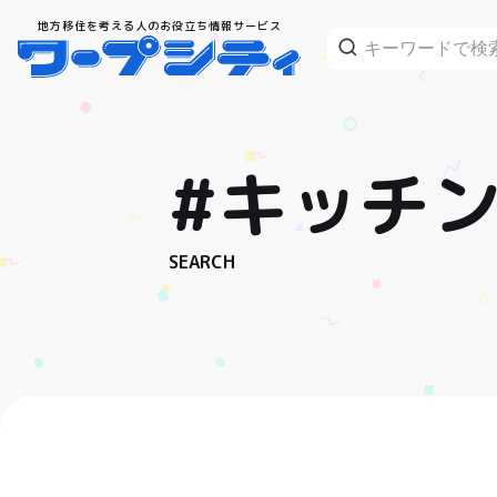
地方移住を考える人のお役立ち情報サービス
#キッチ
SEARCH