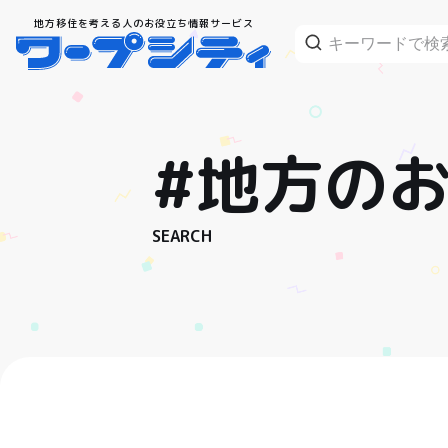
地方移住を考える人のお役立ち情報サービス
#地方の
SEARCH