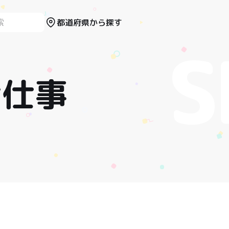
都道府県から探す
お仕事