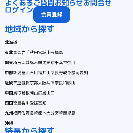
よくあるご質問
お知らせ
お問合せ
ログイン
会員登録
地域から探す
北海道
東北
青森
岩手
秋田
宮城
山形
福島
関東
埼玉
茨城
栃木
群馬
東京
千葉
神奈川
中部
新潟
富山
石川
福井
山梨
長野
岐阜
静岡
愛知
近畿
三重
滋賀
京都
大阪
兵庫
奈良
和歌山
中国
鳥取
島根
岡山
広島
山口
四国
徳島
香川
愛媛
高知
九州
福岡
佐賀
長崎
熊本
大分
宮崎
鹿児島
沖縄
特長から探す