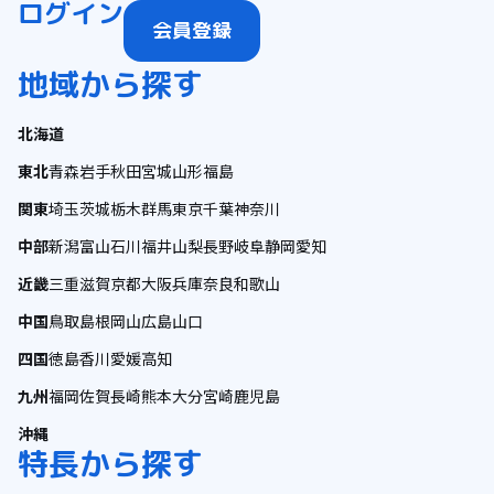
ログイン
会員登録
地域から探す
北海道
東北
青森
岩手
秋田
宮城
山形
福島
関東
埼玉
茨城
栃木
群馬
東京
千葉
神奈川
中部
新潟
富山
石川
福井
山梨
長野
岐阜
静岡
愛知
近畿
三重
滋賀
京都
大阪
兵庫
奈良
和歌山
中国
鳥取
島根
岡山
広島
山口
四国
徳島
香川
愛媛
高知
九州
福岡
佐賀
長崎
熊本
大分
宮崎
鹿児島
沖縄
特長から探す