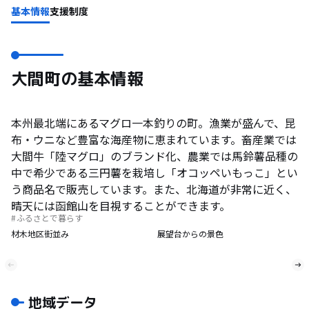
基本情報
支援制度
大間町の基本情報
本州最北端にあるマグロ一本釣りの町。漁業が盛んで、昆
布・ウニなど豊富な海産物に恵まれています。畜産業では
大間牛「陸マグロ」のブランド化、農業では馬鈴薯品種の
中で希少である三円薯を栽培し「オコッペいもっこ」とい
う商品名で販売しています。また、北海道が非常に近く、
晴天には函館山を目視することができます。
ふるさとで暮らす
材木地区街並み
展望台からの景色
地域データ