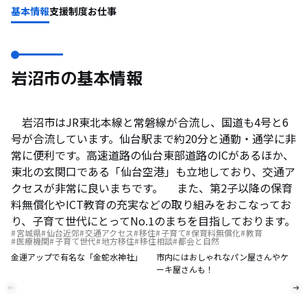
基本情報
支援制度
お仕事
岩沼市の基本情報
岩沼市はJR東北本線と常磐線が合流し、国道も4号と6
号が合流しています。仙台駅まで約20分と通勤・通学に非
常に便利です。高速道路の仙台東部道路のICがあるほか、
東北の玄関口である「仙台空港」も立地しており、交通ア
クセスが非常に良いまちです。 また、第2子以降の保育
料無償化やICT教育の充実などの取り組みをおこなってお
り、子育て世代にとってNo.1のまちを目指しております。
宮城県
仙台近郊
交通アクセス
移住
子育て
保育料無償化
教育
医療機関
子育て世代
地方移住
移住相談
都会と自然
金運アップで有名な「金蛇水神社」
市内にはおしゃれなパン屋さんやケ
ーキ屋さんも！