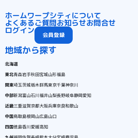
ホーム
ワープシティについて
よくあるご質問
お知らせ
お問合せ
ログイン
会員登録
地域から探す
北海道
東北
青森
岩手
秋田
宮城
山形
福島
関東
埼玉
茨城
栃木
群馬
東京
千葉
神奈川
中部
新潟
富山
石川
福井
山梨
長野
岐阜
静岡
愛知
近畿
三重
滋賀
京都
大阪
兵庫
奈良
和歌山
中国
鳥取
島根
岡山
広島
山口
四国
徳島
香川
愛媛
高知
九州
福岡
佐賀
長崎
熊本
大分
宮崎
鹿児島