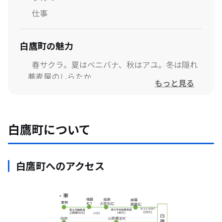
仕事
白鷹町の魅力
春サクラ。夏はベニバナ、秋はアユ。冬は隠れ
蕎麦屋のしらたか
もっと見る
暮らしのFAQ
白鷹町について
車は必要ですか?
雪は多いですか?
近所付き合いは必要ですか?
白鷹町へのアクセス
町に知り合いがいないので心配です
いきなり移住する勇気がありません