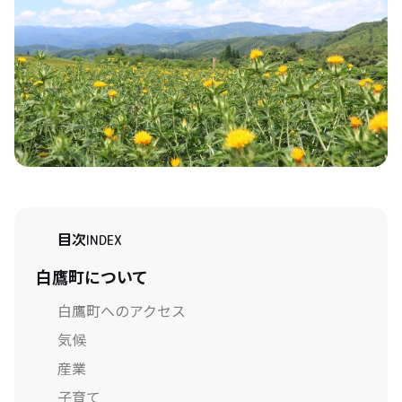
目次
INDEX
白鷹町について
白鷹町へのアクセス
気候
産業
子育て