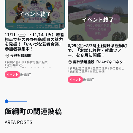
11/11（土）・11/14（火）若者
視点で冬の長野県飯綱町の魅力
を発掘！「いいづな若者会議」
8/25(金)~8/26(土)長野県飯綱町
参加者募集中！
で、「お試し移住・就農ツア
ー」を８月に開催！
長野県飯綱町
廃校活用施設「いいづなコネクトWEST」
自然と暮らす
移住を機に起業
遊び場が近い
リノベーション・リフォームして
新規就農の仕事
農業の仕事
夢の暮らし
まちづくり
後継者の仕事
お試し移住
飯綱町
イベント
飯綱町
イベント
飯綱町の関連投稿
AREA POSTS