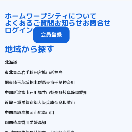
ホーム
ワープシティについて
よくあるご質問
お知らせ
お問合せ
ログイン
会員登録
地域から探す
北海道
東北
青森
岩手
秋田
宮城
山形
福島
関東
埼玉
茨城
栃木
群馬
東京
千葉
神奈川
中部
新潟
富山
石川
福井
山梨
長野
岐阜
静岡
愛知
近畿
三重
滋賀
京都
大阪
兵庫
奈良
和歌山
中国
鳥取
島根
岡山
広島
山口
四国
徳島
香川
愛媛
高知