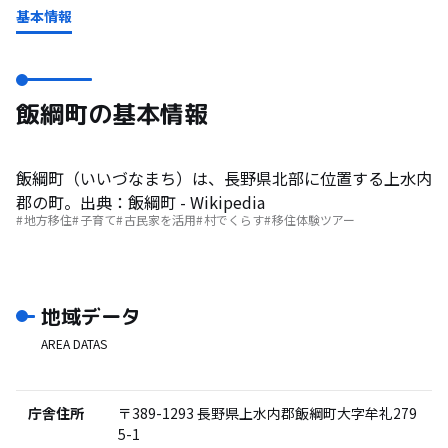
基本情報
飯綱町の基本情報
飯綱町（いいづなまち）は、長野県北部に位置する上水内
郡の町。
出典：
飯綱町
- Wikipedia
地方移住
子育て
古民家を活用
村でくらす
移住体験ツアー
地域データ
AREA DATAS
庁舎住所
〒389-1293
長野県上水内郡飯綱町大字牟礼279
5-1