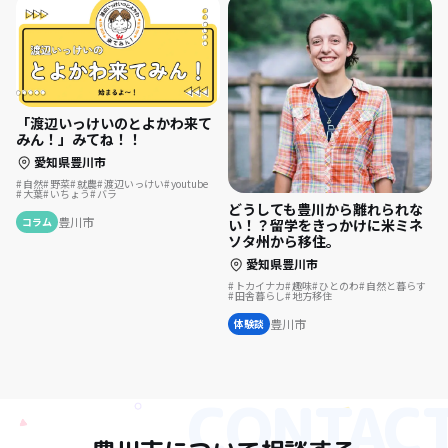
「渡辺いっけいのとよかわ来て
みん！」みてね！！
愛知県豊川市
自然
野菜
就農
渡辺いっけい
youtube
大葉
いちょう
バラ
どうしても豊川から離れられな
豊川市
コラム
い！？留学をきっかけに米ミネ
ソタ州から移住。
愛知県豊川市
トカイナカ
趣味
ひとのわ
自然と暮らす
田舎暮らし
地方移住
豊川市
体験談