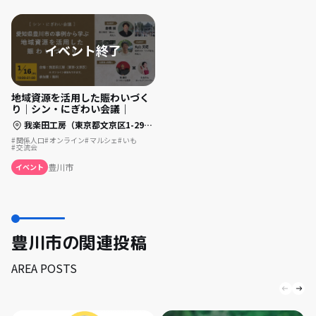
地域資源を活用した賑わいづく
り｜シン・にぎわい会議｜
我楽田工房（東京都文京区1-29-6, 1F）
関係人口
オンライン
マルシェ
いも
交流会
豊川市
イベント
豊川市の関連投稿
AREA POSTS