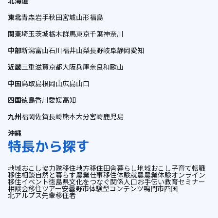
北海道
東北
青森
岩手
秋田
宮城
山形
福島
関東
埼玉
茨城
栃木
群馬
東京
千葉
神奈川
中部
新潟
富山
石川
福井
山梨
長野
岐阜
静岡
愛知
近畿
三重
滋賀
京都
大阪
兵庫
奈良
和歌山
中国
鳥取
島根
岡山
広島
山口
四国
徳島
香川
愛媛
高知
九州
福岡
佐賀
長崎
熊本
大分
宮崎
鹿児島
沖縄
特長から探す
地域おこし協力隊
移住
地方移住
田舎暮らし
地域おこし
子育て
転職
移住相談
自然と暮らす
農業
仕事
移住体験
就農
農業体験
オンライン
移住イベント
徳島県
文化をつなぐ
関係人口
お手伝い
教育
セミナー
相談会
移住ツアー
安曇野市
体験型コンテンツ
鳴門市
四国
北アルプス
先輩移住者