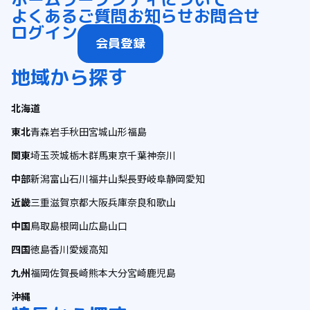
よくあるご質問
お知らせ
お問合せ
ログイン
会員登録
地域から探す
北海道
東北
青森
岩手
秋田
宮城
山形
福島
関東
埼玉
茨城
栃木
群馬
東京
千葉
神奈川
中部
新潟
富山
石川
福井
山梨
長野
岐阜
静岡
愛知
近畿
三重
滋賀
京都
大阪
兵庫
奈良
和歌山
中国
鳥取
島根
岡山
広島
山口
四国
徳島
香川
愛媛
高知
九州
福岡
佐賀
長崎
熊本
大分
宮崎
鹿児島
沖縄