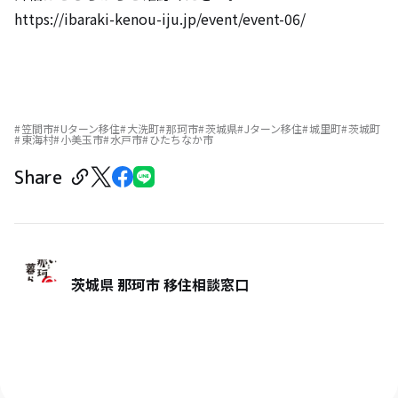
https://ibaraki-kenou-iju.jp/event/event-06/
笠間市
Uターン移住
大洗町
那珂市
茨城県
Jターン移住
城里町
茨城町
東海村
小美玉市
水戸市
ひたちなか市
Share
茨城県 那珂市 移住相談窓口