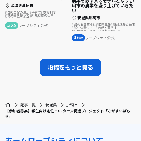
農業を志す人のモデルとなり 那
珂市の農業を盛り上げていきた
茨城県那珂市
い
自給自足の生活
子育て
支援制度
補助金を使って
新規就農の仕事
茨城県那珂市
起業支援を活用
地域おこし
移住を機に起業
地域おこし協力隊
畑のある暮らし
田園風景
新規就農の仕事
地方移住
古民家を活用
お試し移住
ワープシティ公式
コラム
移住体験ツアー
自然と暮らす
漁師の仕事
生産者として生きる
農業の仕事
ワープシティ公式
体験談
投稿をもっと見る
記事一覧
茨城県
那珂市
【参加者募集】学生向け定住・UJターン促進プロジェクト「さがすいばら
き」
ホーム
ワープシティについて