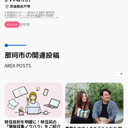
茨城県水戸市
笠間市
Uターン移住
大洗町
那珂市
茨城県
Jターン移住
城里町
茨城町
東海村
小美玉市
水戸市
ひたちなか市
那珂市
イベント
那珂市の関連投稿
AREA POSTS
移住目的を明確に！移住前の
「情報収集ノウハウ」をご紹介