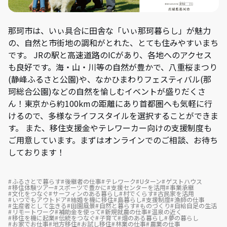
那珂市は、いぃ具合に田舎な「いぃ那珂暮らし」が魅力
の、自然と市街地の調和がとれた、とても住みやすいまち
です。 JRの駅と高速道路のICがあり、各地へのアクセス
も良好です。海・山・川等の自然が豊かで、八重桜まつり
(静峰ふるさと公園)や、なかひまわりフェスティバル(那
珂総合公園)などの自然を愉しむイベントが盛りだくさ
ん！東京から約100kmの距離にあり首都圏へも気軽に行
けるので、多様なライフスタイルを選択することができま
す。 また、移住支援金やテレワーカー向けの支援制度も
ご用意しています。まずはオンラインでのご相談、お待ち
しております！
ふるさとで暮らす
後継者の仕事
テレワーク
Uターン
ゲストハウス
移住体験ツアー
スポーツで豊かに
支援センターを活用
事業承継
文化をつなぐ
サーフィンのある暮らし
村でくらす
古民家を活用
いつでもアウトドア
結婚を機に移住
島暮らし
支援制度
漁師の仕事
生産者として生きる
田園風景
自然と暮らす
ものづくり
自給自足の生活
リモートワーク
補助金を使って
新規就農の仕事
温泉の近く
移住を機に起業
伝統をつなぐ
子育て
畑のある暮らし
夢の暮らし
お家でお仕事
地方移住
お試し移住
林業の仕事
農業の仕事