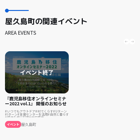
屋久島町の関連イベント
AREA EVENTS
『鹿児島移住オンラインセミナ
ー2022 vol.1』 開催のお知らせ
いつでもアウトドア
村でくらす
Uターン
Iターン
支援センターを活用
自然と暮らす
移住を機に起業
地方移住
ふるさとで暮らす
島暮らし
漁師の仕事
まちづくり
結婚を機に移住
集落で暮らす
屋久島町
イベント