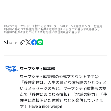
いつでもアウトドア
村でくらす
Uターン
Iターン
支援センターを活用
自然と暮らす
移住を機に起業
地方移住
ふるさとで暮らす
島暮らし
漁師の仕事
まちづくり
結婚を機に移住
集落で暮らす
Share
ワープシティ編集部
ワープシティ編集部の公式アカウントです😊
『移住定住は、人生の豊かな選択肢のひとつ』と
いうメッセージのもと、ワープシティ編集部の視
点で「移住にまつわる情報」「地域の魅力」「移
住者に直接聞いた体験」などを発信していきま
す！ Have a nice warp💫