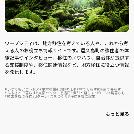
ワープシティは、地方移住を考えている人や、これから考
える人のお役立ち情報サイトです。屋久島町の移住者の体
験記事やインタビュー、移住のノウハウ、自治体が提供す
る支援制度や、移住関連情報など、地方移住に役立つ情報
を発信します。
いつでもアウトドア
地方移住
漁師の仕事
村でくらす
集落で暮らす
ふるさとで暮らす
支援センターを活用
自然と暮らす
Iターン
島暮らし
結婚を機に移住
Uターン
まちづくり
移住を機に起業
もっと見る