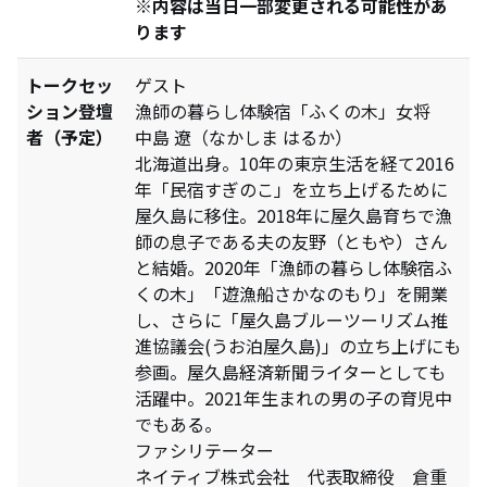
※内容は当日一部変更される可能性があ
ります
トークセッ
ゲスト
ション登壇
漁師の暮らし体験宿「ふくの木」女将
者（予定）
中島 遼（なかしま はるか）
北海道出身。10年の東京生活を経て2016
年「民宿すぎのこ」を立ち上げるために
屋久島に移住。2018年に屋久島育ちで漁
師の息子である夫の友野（ともや）さん
と結婚。2020年「漁師の暮らし体験宿ふ
くの木」「遊漁船さかなのもり」を開業
し、さらに「屋久島ブルーツーリズム推
進協議会(うお泊屋久島)」の立ち上げにも
参画。屋久島経済新聞ライターとしても
活躍中。2021年生まれの男の子の育児中
でもある。
ファシリテーター
ネイティブ株式会社 代表取締役 倉重