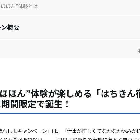
のほほん”体験とは
ーン概要
”のほほん”できる「買って応募コース」
ーン概要
のほほん”体験が楽しめる「はちきん
に期間限定で誕生！
きんかんのど飴シリーズ
きんかんのど飴（袋タイプ）
ほんしよキャンペーン」は、「仕事が忙しくてなかなか休みが
なか時間が取れない」、「コロナの影響で家族や友人と思うよ