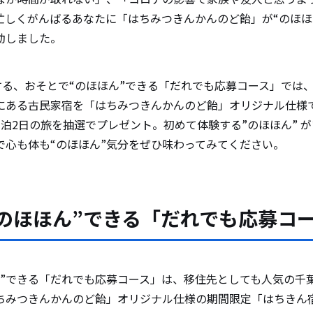
きんかんのど飴（スティックタイプ）
忙しくがんばるあなたに「はちみつきんかんのど飴」が“のほほ
きんかんのど飴（ミニパック）
動しました。
りんごのど飴（袋タイプ）
始する、おそとで“のほほん”できる「だれでも応募コース」では
にある古民家宿を「はちみつきんかんのど飴」オリジナル仕様
泊2日の旅を抽選でプレゼント。初めて体験する”のほほん” が
で心も体も“のほほん”気分をぜひ味わってみてください。
のほほん”できる「だれでも応募コ
ん”できる「だれでも応募コース」は、移住先としても人気の千
ちみつきんかんのど飴」オリジナル仕様の期間限定「はちきん