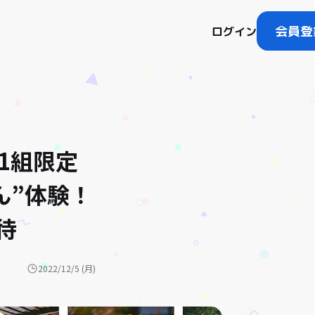
会員登
ログイン
日1組限定
ん”体験！
待
2022/12/5 (月)