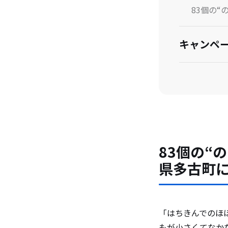
83個の“
キャンペ
おうちで
キャンペ
83個の“
新CM概要
県多古町
はちみつ
はちみつ
「はちきんでのほ
もが小さくてなか