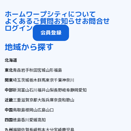
ホーム
ワープシティについて
よくあるご質問
お知らせ
お問合せ
ログイン
会員登録
地域から探す
北海道
東北
青森
岩手
秋田
宮城
山形
福島
関東
埼玉
茨城
栃木
群馬
東京
千葉
神奈川
中部
新潟
富山
石川
福井
山梨
長野
岐阜
静岡
愛知
近畿
三重
滋賀
京都
大阪
兵庫
奈良
和歌山
中国
鳥取
島根
岡山
広島
山口
四国
徳島
香川
愛媛
高知
九州
福岡
佐賀
長崎
熊本
大分
宮崎
鹿児島