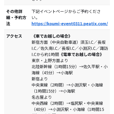
その他詳
下記イベントページからご予約くださ
細・予約方
い。
法
https://koumi-event0311.peatix.com/
アクセス
《車でお越しの場合》
新宿方面（中央自動車道）須玉I.C／長坂
I.C／佐久南I.C／長坂I.C／小淵沢I.C／諏訪
I.Cから約1時間
《電車でお越しの場合》
東京・上野方面より
北陸新幹線（1時間15分）→佐久平駅・小
海線（45分）→小海駅
新宿より
中央東線（2時間）→小淵沢駅・小海線
（1時間15分）→小海駅
名古屋より
中央西線（2時間）→塩尻駅・中央東線
（40分）→小淵沢駅・小海線（1時間15