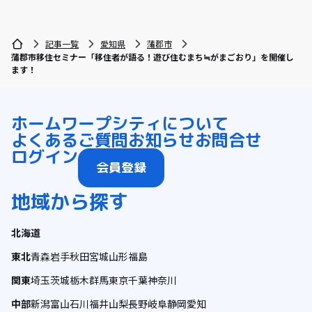
記事一覧
愛知県
蒲郡市
蒲郡市移住セミナー「移住者が語る！遊び住むまち≒がまごおり」を開催し
ます！
ホーム
ワープシティについて
よくあるご質問
お知らせ
お問合せ
ログイン
会員登録
地域から探す
北海道
東北
青森
岩手
秋田
宮城
山形
福島
関東
埼玉
茨城
栃木
群馬
東京
千葉
神奈川
中部
新潟
富山
石川
福井
山梨
長野
岐阜
静岡
愛知