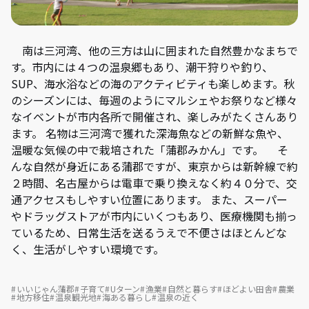
南は三河湾、他の三方は山に囲まれた自然豊かなまちで
す。市内には４つの温泉郷もあり、潮干狩りや釣り、
SUP、海水浴などの海のアクティビティも楽しめます。秋
のシーズンには、毎週のようにマルシェやお祭りなど様々
なイベントが市内各所で開催され、楽しみがたくさんあり
ます。 名物は三河湾で獲れた深海魚などの新鮮な魚や、
温暖な気候の中で栽培された「蒲郡みかん」です。 そ
んな自然が身近にある蒲郡ですが、東京からは新幹線で約
２時間、名古屋からは電車で乗り換えなく約４０分で、交
通アクセスもしやすい位置にあります。 また、スーパー
やドラッグストアが市内にいくつもあり、医療機関も揃っ
ているため、日常生活を送るうえで不便さはほとんどな
く、生活がしやすい環境です。
いいじゃん蒲郡
子育て
Uターン
漁業
自然と暮らす
ほどよい田舎
農業
地方移住
温泉観光地
海ある暮らし
温泉の近く