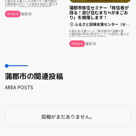
海のある暮らし
子育て
二拠点居住
愛知県
Uターン
移住
自然と暮らす
蒲郡市移住セミナー「移住者が
ほどよい田舎
地方移住
蒲郡市
温泉の近く
海の近く
いいじゃん蒲郡
語る！遊び住むまち≒がまごお
蒲郡市
イベント
り」を開催します！
ふるさと回帰支援センター（セミナールームD）またはオンライン
海のある暮らし
二拠点居住
温暖
海
愛知県
移住
移住セミナー
自然と暮らす
観光地
地方移住
蒲郡市
マリンアクティビティ
温泉の近く
二拠点
蒲郡市
イベント
蒲郡市の関連投稿
AREA POSTS
投稿がまだありません。