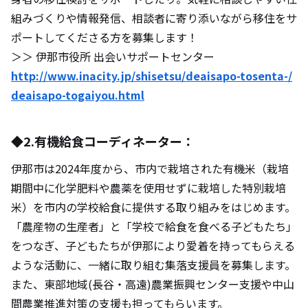
組みづくりや情報発信、相談者に寄り添いながら移住をサ
ポートしてくださる方を募集します！
＞＞ 伊那市役所 出会いサポートセンター
http://www.inacity.jp/shisetsu/deaisapo-tosenta-/
deaisapo-togaiyou.html
◆2.有機給食コーディネーター：
伊那市は2024年度から、市内で栽培された有機米（栽培
期間中に化学肥料や農薬を使用せずに栽培した特別栽培
米）を市内の学校給食に提供する取り組みをはじめます。
「農産物の生産者」と「学校で給食を食べる子どもたち」
をつなぎ、子どもたちが伊那により愛着を持ってもらえる
ような活動に、一緒に取り組む集落支援員を募集します。
また、東部地域(長谷・高遠)農業振興センター支援や中山
間農業推進対策の支援も担ってもらいます。