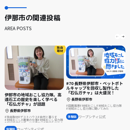
伊那市の関連投稿
AREA POSTS
独自
取材
#70 長野県伊那市・ペットボト
ルキャップを回収し製作した
「石仏ガチャ」は大盛況！
伊那市の地域おこし協力隊。高
遠石工の歴史を楽しく学べる
長野県伊那市
「石仏ガチャ」が話題
田園風景
地域おこし
地域おこし協力隊
地域おこし協力隊に聞いてみた
長野県伊那市
ワープシティ公式
体験談
独自取材
ゲストハウス
自然と暮らす
地域おこし
農業の仕事
地域おこし協力隊
地方移住
スポーツで豊かに
歴史をつむぐ
まちづくり
集落で暮らす
ワープシティ公式
体験談