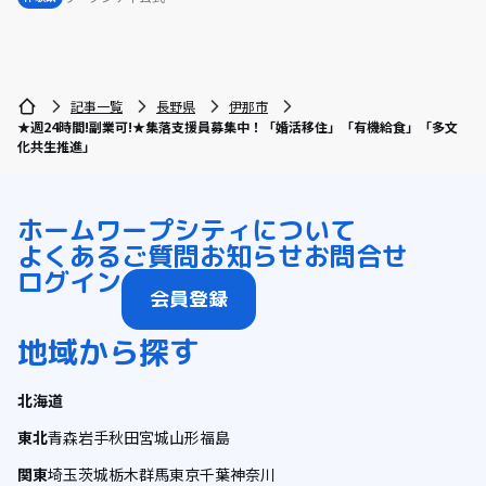
記事一覧
長野県
伊那市
★週24時間!副業可!★集落支援員募集中！「婚活移住」「有機給食」「多文
化共生推進」
ホーム
ワープシティについて
よくあるご質問
お知らせ
お問合せ
ログイン
会員登録
地域から探す
北海道
東北
青森
岩手
秋田
宮城
山形
福島
関東
埼玉
茨城
栃木
群馬
東京
千葉
神奈川