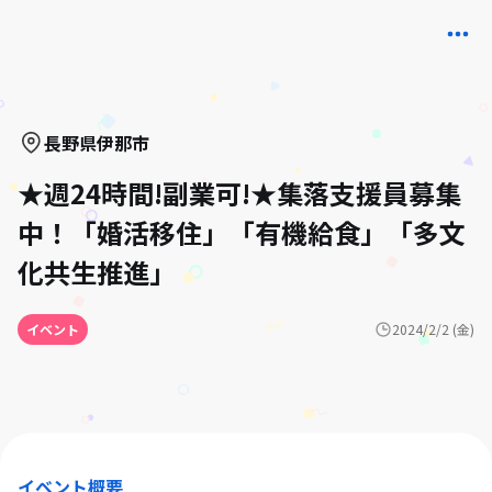
長野県
伊那市
★週24時間!副業可!★集落支援員募集
中！「婚活移住」「有機給食」「多文
化共生推進」
イベント
2024/2/2 (金)
イベント概要