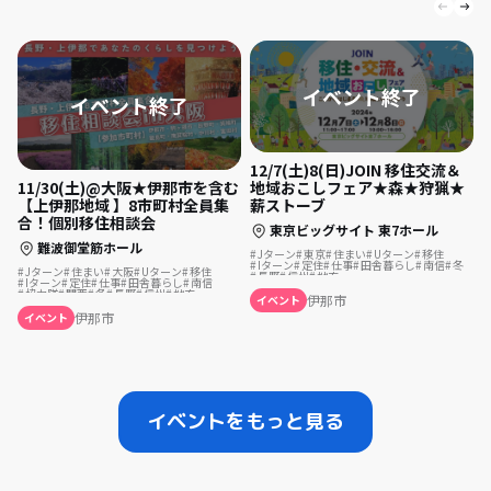
12/7(土)8(日)JOIN 移住交流＆
11/30(土)@大阪★伊那市を含む
地域おこしフェア★森★狩猟★
【上伊那地域 】8市町村全員集
薪ストーブ
合！個別移住相談会
東京ビッグサイト 東7ホール
難波御堂筋ホール
Jターン
東京
住まい
Uターン
移住
Iターン
定住
仕事
田舎暮らし
南信
冬
Jターン
住まい
大阪
Uターン
移住
長野
信州
地方
Iターン
定住
仕事
田舎暮らし
南信
協力隊
関西
冬
長野
信州
地方
伊那市
イベント
伊那市
イベント
イベントをもっと見る