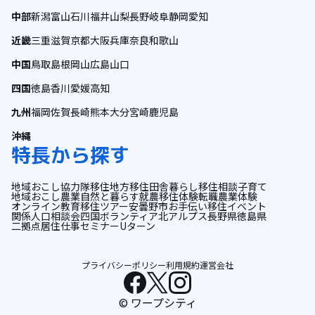
中部
新潟
富山
石川
福井
山梨
長野
岐阜
静岡
愛知
近畿
三重
滋賀
京都
大阪
兵庫
奈良
和歌山
中国
鳥取
島根
岡山
広島
山口
四国
徳島
香川
愛媛
高知
九州
福岡
佐賀
長崎
熊本
大分
宮崎
鹿児島
沖縄
特長から探す
地域おこし協力隊
移住
地方移住
田舎暮らし
移住相談
子育て
地域おこし
農業
自然と暮らす
就農
移住体験
転職
農業体験
オンライン
教育
移住ツアー
安曇野市
お手伝い
移住イベント
関係人口
相談会
四国
ボランティア
北アルプス
長野県
徳島県
二拠点居住
仕事
セミナー
Uターン
プライバシーポリシー
利用規約
運営会社
© ワープシティ