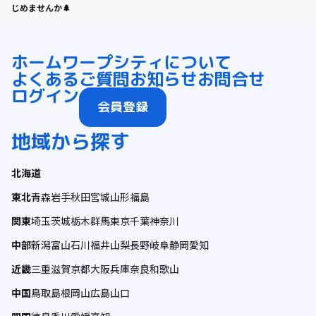
じめませんか🌲
ホーム
ワープシティについて
よくあるご質問
お知らせ
お問合せ
ログイン
会員登録
地域から探す
北海道
東北
青森
岩手
秋田
宮城
山形
福島
関東
埼玉
茨城
栃木
群馬
東京
千葉
神奈川
中部
新潟
富山
石川
福井
山梨
長野
岐阜
静岡
愛知
近畿
三重
滋賀
京都
大阪
兵庫
奈良
和歌山
中国
鳥取
島根
岡山
広島
山口