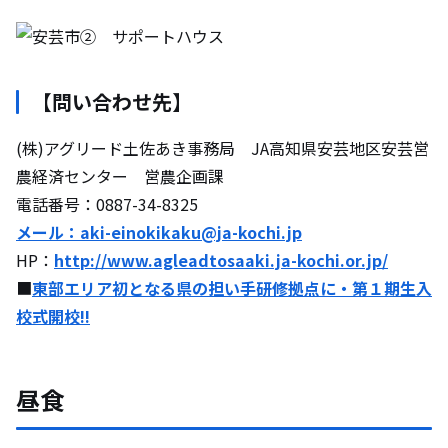
【問い合わせ先】
(株)アグリード土佐あき事務局 JA高知県安芸地区安芸営
農経済センター 営農企画課
電話番号：0887-34-8325
メール：aki-einokikaku@ja-kochi.jp
HP：
http://www.agleadtosaaki.ja-kochi.or.jp/
■
東部エリア初となる県の担い手研修拠点に・第１期生入
校式開校‼
昼食