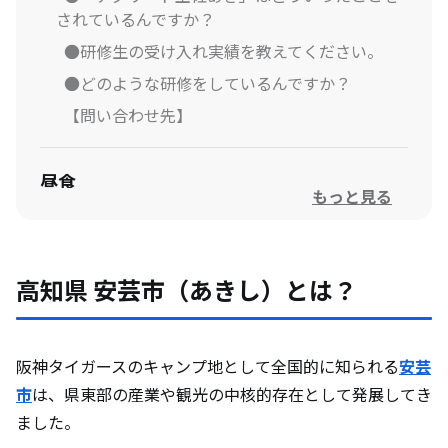
されているんですか？
●研修生の受け入れ実績を教えてください。
●どのような研修をしているんですか？
【問い合わせ先】
昼食
もっと見る
安芸市の林業について
高知県 安芸市（あきし）とは？
●応募状況はどうなっていますか？
●林業が未経験の方でも応募できますか？
●着任後はどういった活動をするんですか？
阪神タイガースのキャンプ地として全国的に知られる
安芸
●協力隊卒業後の進路はどういうイメージです
市
は、県東部の産業や観光の中核的存在として発展してき
か？
ました。
【問い合わせ先】