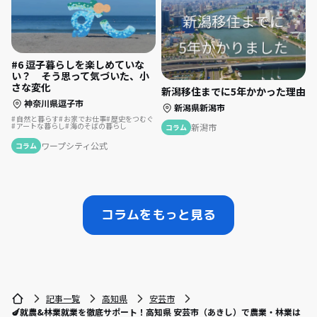
#6 逗子暮らしを楽しめていな
い？ そう思って気づいた、小
さな変化
新潟移住までに5年かかった理由
神奈川県逗子市
新潟県新潟市
自然と暮らす
お家でお仕事
歴史をつむぐ
アートな暮らし
海のそばの暮らし
新潟市
コラム
ワープシティ公式
コラム
コラムをもっと見る
記事一覧
高知県
安芸市
🍆就農&林業就業を徹底サポート！高知県 安芸市（あきし）で農業・林業は