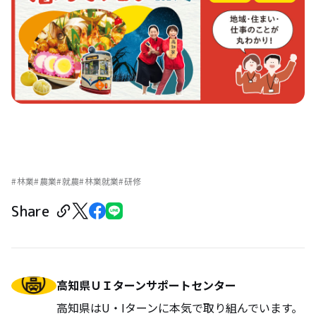
林業
農業
就農
林業就業
研修
Share
高知県ＵＩターンサポートセンター
高知県はU・Iターンに本気で取り組んでいます。