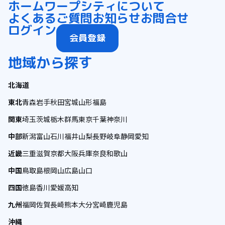
ホーム
ワープシティについて
よくあるご質問
お知らせ
お問合せ
ログイン
会員登録
地域から探す
北海道
東北
青森
岩手
秋田
宮城
山形
福島
関東
埼玉
茨城
栃木
群馬
東京
千葉
神奈川
中部
新潟
富山
石川
福井
山梨
長野
岐阜
静岡
愛知
近畿
三重
滋賀
京都
大阪
兵庫
奈良
和歌山
中国
鳥取
島根
岡山
広島
山口
四国
徳島
香川
愛媛
高知
九州
福岡
佐賀
長崎
熊本
大分
宮崎
鹿児島
沖縄