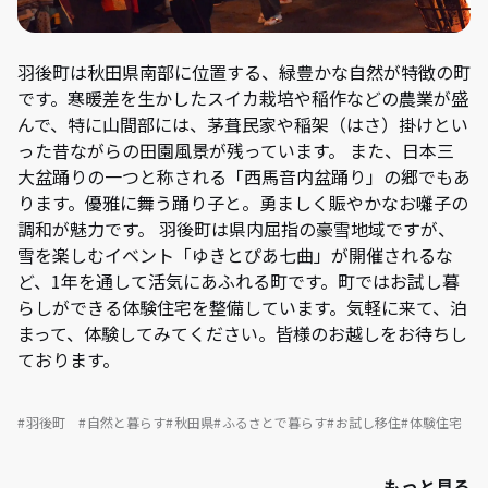
羽後町は秋田県南部に位置する、緑豊かな自然が特徴の町
です。寒暖差を生かしたスイカ栽培や稲作などの農業が盛
んで、特に山間部には、茅葺民家や稲架（はさ）掛けとい
った昔ながらの田園風景が残っています。 また、日本三
大盆踊りの一つと称される「西馬音内盆踊り」の郷でもあ
ります。優雅に舞う踊り子と。勇ましく賑やかなお囃子の
調和が魅力です。 羽後町は県内屈指の豪雪地域ですが、
雪を楽しむイベント「ゆきとぴあ七曲」が開催されるな
ど、1年を通して活気にあふれる町です。町ではお試し暮
らしができる体験住宅を整備しています。気軽に来て、泊
まって、体験してみてください。皆様のお越しをお待ちし
ております。
羽後町
自然と暮らす
秋田県
ふるさとで暮らす
お試し移住
体験住宅
もっと見る