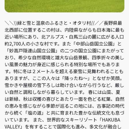
＼＼\\緑と雪と温泉のふるさと・オタリ村//／／長野県最
北西部に位置するこの村は、内陸県ながらも日本海に最も
近い場所にあり、北アルプス・白馬三山の麓に広がる人口
約2,700人の小さな村です。また「中部山岳国立公園」と
「妙高戸隠連山国立公園」の二つの国立公園にまたがって
おり、希少な自然環境と雄大な山岳景観、四季折々の美し
い風景の魅力が身近に感じられる特別な場所でもありま
す。特に冬は２メートルを超える豪雪に見舞われることも
ありますが、ここの人々は「降ったね～」となぜか笑顔。
雪かきや屋根の雪下ろしは助け合いながら行うなど、厳し
い自然と調和しながら暮らしています。 春には山菜、夏
は新緑、秋は収穫の喜びとあたり一面を色どる紅葉、自然
の恵みを感じながら季節が巡るこの地には、古事記の時代
から続く「塩の道」と共に育まれた豊かな伝統文化も息づ
いています。 また、世界的なスキーリゾート「HAKUBA
VALLEY」を有することで国際化も進み、多文化が融合し