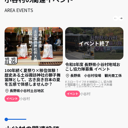
AREA EVENTS
9月
9月
01
06
令和8年度 長野県小谷村地域お
こし協力隊募集 イベント
100年続く夏祭り×移住体験！
歴史ある土谷諏訪神社の獅子舞
長野県 小谷村役場 観光商工係
笛隊として、古き良き日本の夏
スローライフ
＃地域おこし協力隊
を五感で体感しませんか？
雪国暮らし
鉄道
Uターン
大糸線
Iターン
地方創生
長野移住
アウトドア好き
村営バス
20代転職
長野県小谷村土谷地区
観光プロモーション
山のある暮らし
小谷村
イベント
地方転職
列車
小谷村
白馬エリア
小谷村
イベント
地方移住
田舎くらし
公共交通
古民家暮らし
JR
ワークライフバランス
北アルプス
信州
電車
駅
協力隊募集