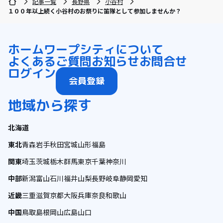
記事一覧
長野県
小谷村
１００年以上続く小谷村のお祭りに笛隊として参加しませんか？
ホーム
ワープシティについて
よくあるご質問
お知らせ
お問合せ
ログイン
会員登録
地域から探す
北海道
東北
青森
岩手
秋田
宮城
山形
福島
関東
埼玉
茨城
栃木
群馬
東京
千葉
神奈川
中部
新潟
富山
石川
福井
山梨
長野
岐阜
静岡
愛知
近畿
三重
滋賀
京都
大阪
兵庫
奈良
和歌山
中国
鳥取
島根
岡山
広島
山口