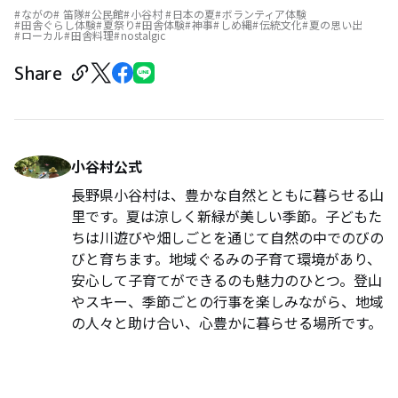
ながの
笛隊
公民館
小谷村 ⁠
日本の夏
ボランティア体験
田舎ぐらし体験
夏祭り
田舎体験
神事
しめ縄
伝統文化
夏の思い出
ローカル
田舎料理
nostalgic
Share
小谷村公式
長野県小谷村は、豊かな自然とともに暮らせる山
里です。夏は涼しく新緑が美しい季節。子どもた
ちは川遊びや畑しごとを通じて自然の中でのびの
びと育ちます。地域ぐるみの子育て環境があり、
安心して子育てができるのも魅力のひとつ。登山
やスキー、季節ごとの行事を楽しみながら、地域
の人々と助け合い、心豊かに暮らせる場所です。