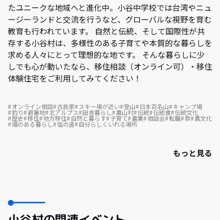
たユニークな地域へと進化中。小谷中学校では台湾やニュ
ージーランドと交流を行うなど、グローバルな視野を育む
教育も行われています。 自然と伝統、そして国際性が共
存する小谷村は、多様性のある子育てや本質的な暮らしを
求める人々にとって理想的な地です。 そんな暮らしに少
しでも心が動いたなら、移住相談（オンライン可）・移住
体験住宅をご利用してみてください！
オンライン相談
古民家
スキー場が近い
登山
日本百名山
キャンプ場
釣り
避暑地
北アルプス
田舎暮らし
農山村
伝統
伝統食
伝統文化
歴史
移住
地方移住
自然と暮らす
子育て
農業
相談会
転職
祭
異文化
畑のある暮らし
塩の道
自分らしくいれる場所
もっと見る
小谷村の関連イベント