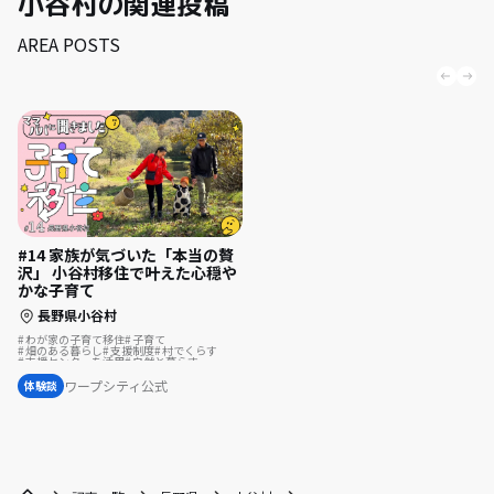
小谷村の関連投稿
AREA POSTS
#14 家族が気づいた「本当の贅
沢」 小谷村移住で叶えた心穏や
かな子育て
長野県小谷村
わが家の子育て移住
子育て
畑のある暮らし
支援制度
村でくらす
支援センターを活用
自然と暮らす
遊び場が近い
子育移住
地域を活性化
ワープシティ公式
体験談