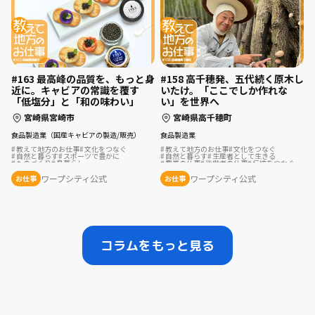
#163 最高峰の品質を、もっと身
#158 高千穂発、五代続く原木し
近に。キャビアの常識を覆す
いたけ。「ここでしか作れな
「低塩分」と「和の味わい」
い」を世界へ
宮崎県宮崎市
宮崎県高千穂町
食品製造業（国産キャビアの製造/販売）
食品製造業
教えて地方のお仕事
文化をつなぐ
教えて地方のお仕事
文化をつなぐ
自然と暮らす
スポーツで豊かに
自然と暮らす
生産者として生きる
ものづくり
島暮らし
農業の仕事
後継者の仕事
伝統をつなぐ
サーフィンのある暮らし
集落で暮らす
ワープシティ公式
ワープシティ公式
お仕事
お仕事
コラムをもっと見る