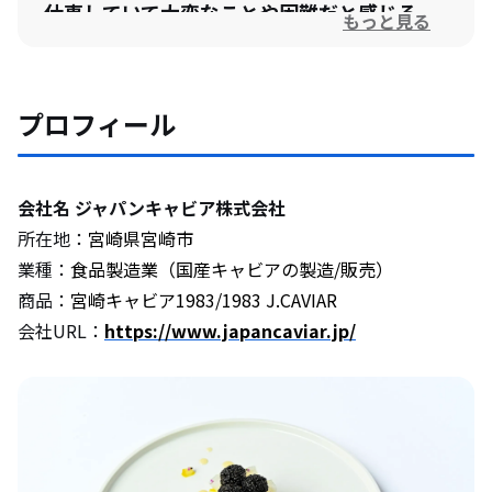
仕事していて大変なことや困難だと感じる
もっと見る
ことを教えてください。
今後の展望や、挑戦してみたいことについ
プロフィール
て教えてください。
会社名 ジャパンキャビア株式会社
地域の魅力について教えてください。
所在地：
宮崎県宮崎市
業種：
食品製造業（国産キャビアの製造/販売）
移住して地方の仕事を志す方へメッセージ
商品：
宮崎キャビア1983/1983 J.CAVIAR
をお願いします。
会社URL：
https://www.japancaviar.jp/