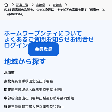
記事一覧
宮崎県
宮崎市
#163 最高峰の品質を、もっと身近に。キャビアの常識を覆す「低塩分」と
「和の味わい」
ホーム
ワープシティについて
よくあるご質問
お知らせ
お問合せ
ログイン
会員登録
地域から探す
北海道
東北
青森
岩手
秋田
宮城
山形
福島
関東
埼玉
茨城
栃木
群馬
東京
千葉
神奈川
中部
新潟
富山
石川
福井
山梨
長野
岐阜
静岡
愛知
近畿
三重
滋賀
京都
大阪
兵庫
奈良
和歌山