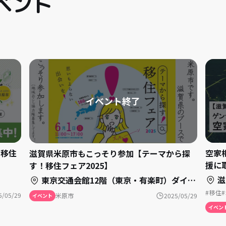
ベント
！移住
空家
滋賀県米原市もこっそり参加【テーマから探
援に
す！移住フェア2025】
滋
東京交通会館12階（東京・有楽町）ダイヤモンドホール＋カトレアサロンAB
移住
5/05/29
米原市
2025/05/29
イベント
イベン