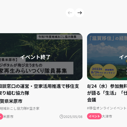
8/24（水）参加
相談窓口の運営・空家活用推進で移住支
が語る「生活」「
取り組む協力隊
会議
賀県米原市
移住オンラインイベント
地域おこし協力隊
空き家
大津市
イベント
米原市
2025/05/08
ト