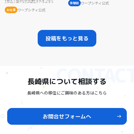
教えて地方のお仕事
文化をつなぐ
ワープシティ公式
体験談
自然と暮らす
生産者として生きる
スローな暮らし
後継者の仕事
歴史をつむぐ
島暮らし
ワープシティ公式
お仕事
リノベーション・リフォームして
まちづくり
地域を活性化
投稿をもっと見る
長崎県
について相談する
長崎県への移住にご興味のある方はこちら
お問合せフォームへ