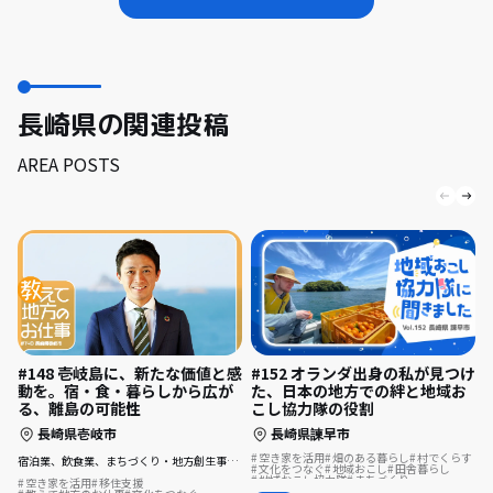
長崎県の関連投稿
AREA POSTS
#148 壱岐島に、新たな価値と感
#152 オランダ出身の私が見つけ
動を。宿・食・暮らしから広が
た、日本の地方での絆と地域お
る、離島の可能性
こし協力隊の役割
長崎県壱岐市
長崎県諫早市
空き家を活用
畑のある暮らし
村でくらす
宿泊業、飲食業、まちづくり・地方創生事業、コンサルティング業
文化をつなぐ
地域おこし
田舎暮らし
地域おこし協力隊
まちづくり
空き家を活用
移住支援
地域おこし協力隊に聞いてみた