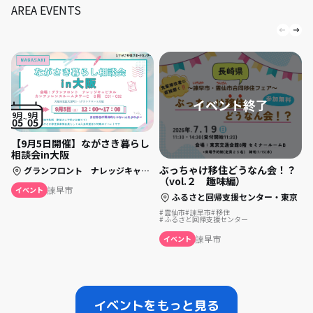
AREA EVENTS
9月
9月
05
05
【9月5日開催】ながさき暮らし
相談会in大阪
ぶっちゃけ移住どうなん会！？
グランフロント ナレッジキャピタル カンファレンスルームタワーC 8階 C01・C02
（vol.２ 趣味編）
諫早市
イベント
ふるさと回帰支援センター・東京
雲仙市
諫早市
移住
ふるさと回帰支援センター
諫早市
イベント
イベントをもっと見る