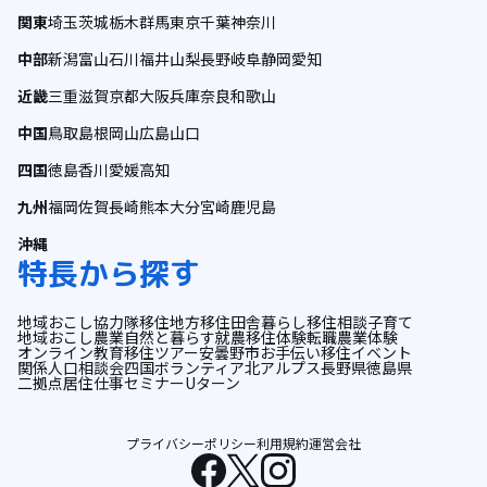
関東
埼玉
茨城
栃木
群馬
東京
千葉
神奈川
中部
新潟
富山
石川
福井
山梨
長野
岐阜
静岡
愛知
近畿
三重
滋賀
京都
大阪
兵庫
奈良
和歌山
中国
鳥取
島根
岡山
広島
山口
四国
徳島
香川
愛媛
高知
九州
福岡
佐賀
長崎
熊本
大分
宮崎
鹿児島
沖縄
特長から探す
地域おこし協力隊
移住
地方移住
田舎暮らし
移住相談
子育て
地域おこし
農業
自然と暮らす
就農
移住体験
転職
農業体験
オンライン
教育
移住ツアー
安曇野市
お手伝い
移住イベント
関係人口
相談会
四国
ボランティア
北アルプス
長野県
徳島県
二拠点居住
仕事
セミナー
Uターン
プライバシーポリシー
利用規約
運営会社