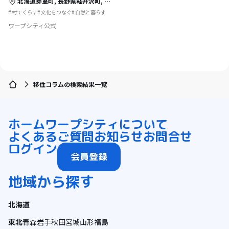
北海道芽室町,
長野県軽井沢町,
長野県大町市,
千葉県四街道市,
島根県美郷町
村でくらす
文化をつなぐ
自然と暮らす
ワープシティ公式
移住コラムの検索結果一覧
ホーム
ワープシティについて
よくあるご質問
お知らせ
お問合せ
ログイン
会員登録
地域から探す
北海道
東北
青森
岩手
秋田
宮城
山形
福島