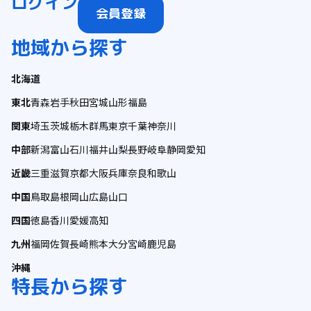
ログイン
会員登録
地域から探す
北海道
東北
青森
岩手
秋田
宮城
山形
福島
関東
埼玉
茨城
栃木
群馬
東京
千葉
神奈川
中部
新潟
富山
石川
福井
山梨
長野
岐阜
静岡
愛知
近畿
三重
滋賀
京都
大阪
兵庫
奈良
和歌山
中国
鳥取
島根
岡山
広島
山口
四国
徳島
香川
愛媛
高知
九州
福岡
佐賀
長崎
熊本
大分
宮崎
鹿児島
沖縄
特長から探す