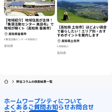
【地域紹介】地域住民が主体！
「集落活動センター 美良布」で
【高知県 土佐市】ほどよい田舎
地域が輝く✨（高知県 香美市）
で暮らしたい！エリア別・おす
高知県香美市
すめポイントを案内します
集落活動センター
地域紹介
高知県土佐市
高知県
地域紹介
高知県
移住コラムの検索結果一覧
ホーム
ワープシティについて
よくあるご質問
お知らせ
お問合せ