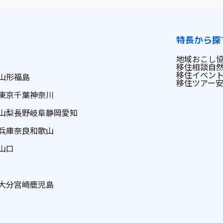
特長から探
地域おこし
移住相談
自
移住イベン
山形
福島
移住ツアー
東京
千葉
神奈川
山梨
長野
岐阜
静岡
愛知
兵庫
奈良
和歌山
山口
大分
宮崎
鹿児島