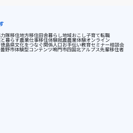
す
協力隊
移住
地方移住
田舎暮らし
地域おこし
子育て
転職
然と暮らす
農業
仕事
移住体験
就農
農業体験
オンライン
ト
徳島県
文化をつなぐ
関係人口
お手伝い
教育
セミナー
相談会
安曇野市
体験型コンテンツ
鳴門市
四国
北アルプス
先輩移住者