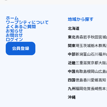
ホーム
地域から探す
ワープシティについて
よくあるご質問
北海道
お知らせ
お問合せ
東北
青森
岩手
秋田
宮城
ログイン
関東
埼玉
茨城
栃木
群馬
会員登録
中部
新潟
富山
石川
福井
近畿
三重
滋賀
京都
大阪
中国
鳥取
島根
岡山
広島
四国
徳島
香川
愛媛
高知
九州
福岡
佐賀
長崎
熊本
沖縄