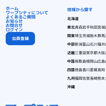
ホーム
地域から探す
ワープシティについて
よくあるご質問
北海道
お知らせ
お問合せ
東北
青森
岩手
秋田
宮城
ログイン
関東
埼玉
茨城
栃木
群馬
会員登録
中部
新潟
富山
石川
福井
近畿
三重
滋賀
京都
大阪
中国
鳥取
島根
岡山
広島
四国
徳島
香川
愛媛
高知
九州
福岡
佐賀
長崎
熊本
沖縄