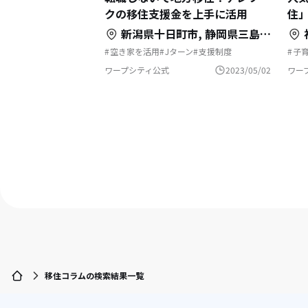
クの移住支援金を上手に活用
住
新潟県十日町市,
静岡県三島市,
茨城
空き家を活用
Jターン
支援制度
子
いつでもアウトドア
補助金を使って
村
二拠点生活
リモートワーク
Uターン
移
ワープシティ公式
2023/05/02
ワー
自然と暮らす
移住を機に起業
地方移住
テレワーク
ふるさとで暮らす
島暮らし
移住コラムの検索結果一覧