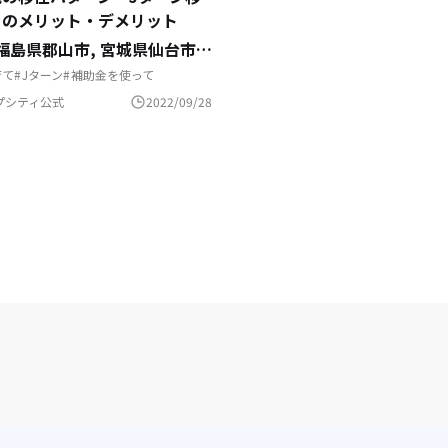
」のメリット・デメリット
県取手市,
福島県郡山市,
千葉県いすみ市,
宮城県仙台市,
和歌山県田辺市
鹿児島県南大隅町,
宮崎県宮崎市
育て
Jターン
補助金を使って
でくらす
リモートワーク
自然と暮らす
住を機に起業
地方移住
島暮らし
プシティ公式
2022/09/28