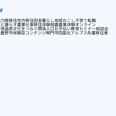
す
協力隊
移住
地方移住
田舎暮らし
地域おこし
子育て
転職
然と暮らす
農業
仕事
移住体験
就農
農業体験
オンライン
ト
徳島県
文化をつなぐ
関係人口
お手伝い
教育
セミナー
相談会
安曇野市
体験型コンテンツ
鳴門市
四国
北アルプス
先輩移住者