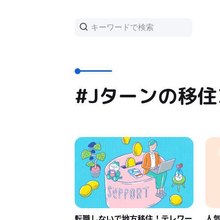
#Jターンの移
転職しないで地方移住！テレワー
人