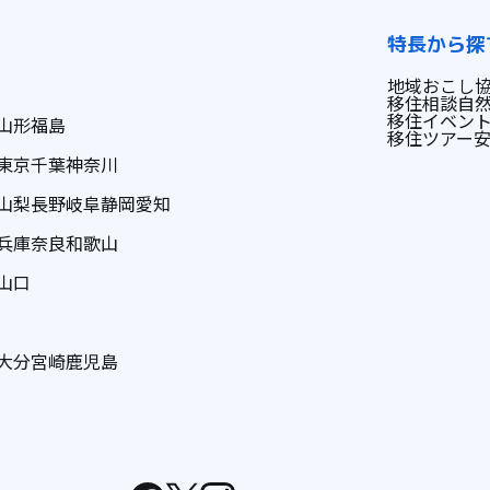
特長から探
地域おこし
移住相談
自
移住イベン
山形
福島
移住ツアー
東京
千葉
神奈川
山梨
長野
岐阜
静岡
愛知
兵庫
奈良
和歌山
山口
大分
宮崎
鹿児島