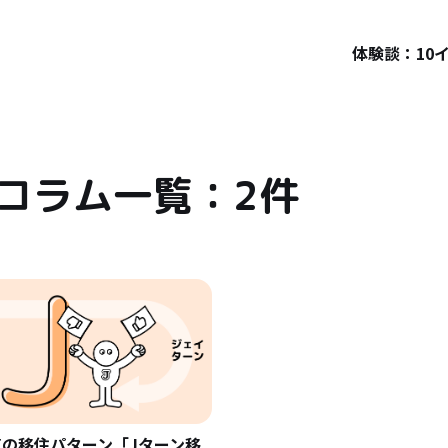
体験談：10
イ
住コラム一覧：2件
気の移住パターン「Jターン移