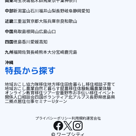
関東
埼玉
茨城
栃木
群馬
東京
千葉
神奈川
中部
新潟
富山
石川
福井
山梨
長野
岐阜
静岡
愛知
近畿
三重
滋賀
京都
大阪
兵庫
奈良
和歌山
中国
鳥取
島根
岡山
広島
山口
四国
徳島
香川
愛媛
高知
九州
福岡
佐賀
長崎
熊本
大分
宮崎
鹿児島
沖縄
特長から探す
地域おこし協力隊
移住
地方移住
田舎暮らし
移住相談
子育て
地域おこし
農業
自然と暮らす
就農
移住体験
転職
農業体験
オンライン
教育
移住ツアー
安曇野市
お手伝い
移住イベント
関係人口
相談会
四国
ボランティア
北アルプス
長野県
徳島県
二拠点居住
仕事
セミナー
Uターン
プライバシーポリシー
利用規約
運営会社
© ワープシティ