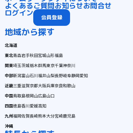
よくあるご質問
お知らせ
お問合せ
ログイン
会員登録
地域から探す
北海道
東北
青森
岩手
秋田
宮城
山形
福島
関東
埼玉
茨城
栃木
群馬
東京
千葉
神奈川
中部
新潟
富山
石川
福井
山梨
長野
岐阜
静岡
愛知
近畿
三重
滋賀
京都
大阪
兵庫
奈良
和歌山
中国
鳥取
島根
岡山
広島
山口
四国
徳島
香川
愛媛
高知
九州
福岡
佐賀
長崎
熊本
大分
宮崎
鹿児島
沖縄