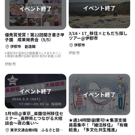
3/16・17_移住×ともだち探し
優秀賞受賞！第22回聞き書き甲
ツアー@伊那市
子園 成果発表会（5/5）
伊那市
伊那市 創造館
伊那市
高校生
活性化
田舎暮らし
まちおこし
南信
長野
伝承
信州
地方
若者.人材
伊那市
3月9日@東京_楽園信州移住セ
ミナー_長野県とつながる大相
★週24時間!副業可!★集落支援
談会～夜の集い～
員募集中！「婚活移住」「有機
給食」「多文化共生推進」
東京交通会館8階 ふるさと回帰支援センター セミナールームC,D