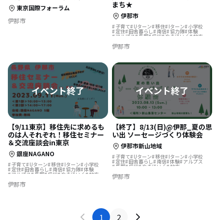
まち★
東京国際フォーラム
伊那市
伊那市
子育て
Uターン
移住
Iターン
小学校
定住
田舎暮らし
南信
協力隊
体験
アルプス
長野
信州
やまほいく
地方
伊那市
【9/11東京】移住先に求めるも
【終了】8/13(日)@伊那_夏の思
のは人それぞれ！移住セミナー
い出 ソーセージづくり体験会
＆交流座談会in東京
伊那市新山地域
銀座NAGANO
子育て
Uターン
移住
Iターン
小学校
定住
田舎暮らし
南信
体験
アルプス
子育て
Uターン
移住
Iターン
小学校
長野
信州
やまほいく
地方
定住
田舎暮らし
南信
協力隊
体験
アルプス
長野
信州
やまほいく
地方
伊那市
伊那市
1
2