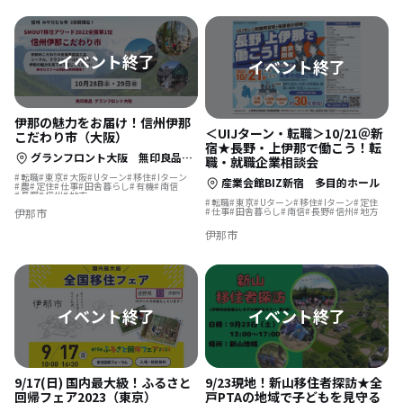
伊那の魅力をお届け！信州伊那
＜UIJターン・転職＞10/21＠新
こだわり市（大阪）
宿★長野・上伊那で働こう！転
グランフロント大阪 無印良品4階Open MUJI
職・就職企業相談会
転職
東京
大阪
Uターン
移住
Iターン
産業会館BIZ新宿 多目的ホール
農
定住
仕事
田舎暮らし
有機
南信
長野
信州
地方
転職
東京
Uターン
移住
Iターン
定住
仕事
田舎暮らし
南信
長野
信州
地方
伊那市
伊那市
9/17(日) 国内最大級！ふるさと
9/23現地！新山移住者探訪★全
回帰フェア2023（東京）
戸PTAの地域で子どもを見守る