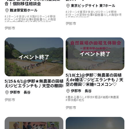
合！個別移住相談会
東京ビッグサイト 東7ホール
難波御堂筋ホール
Jターン
東京
住まい
Uターン
移住
Iターン
定住
仕事
田舎暮らし
南信
冬
Jターン
住まい
大阪
Uターン
移住
長野
信州
地方
Iターン
定住
仕事
田舎暮らし
南信
協力隊
関西
冬
長野
信州
地方
伊那市
伊那市
5/18(土)@伊那♡無農薬の田植
えde婚活♡ジビエランチも♪天
5/25＆6/1@伊那★無農薬の田植
空の棚田♡米婚=コメコン♡
え!ジビエランチも♪天空の棚田!
伊那市 長谷
伊那市 長谷
農ある暮らし
移住
婚活
結婚
無農薬
伊那市
移住婚
地方
伊那市