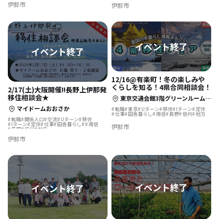
伊那市
伊那市
12/16@有楽町！冬の楽しみや
くらしを知る！4県合同相談会！
2/17(土)大阪開催!!長野上伊那発
移住相談会★
東京交通会館3階グリーンルーム（東京・有楽町）
マイドームおおさか
転職
東京
Uターン
移住
Iターン
定住
仕事
田舎暮らし
南信
長野
信州
地方
転職
関係人口
交流
Uターン
移住
Iターン
定住
仕事
田舎暮らし
南信
伊那市
長野
信州
地方
伊那市