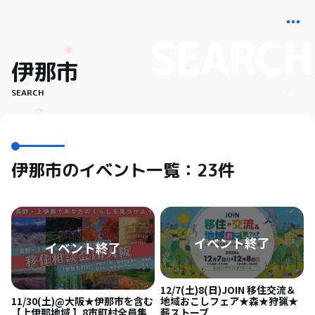
伊那市
SEARCH
伊那市のイベント一覧：23件
12/7(土)8(日)JOIN 移住交流＆
11/30(土)@大阪★伊那市を含む
地域おこしフェア★森★狩猟★
【上伊那地域 】8市町村全員集
薪ストーブ