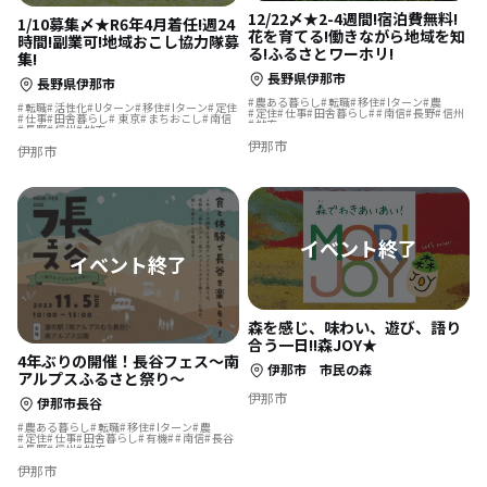
12/22〆★2-4週間!宿泊費無料!
1/10募集〆★R6年4月着任!週24
花を育てる!働きながら地域を知
時間!副業可!地域おこし協力隊募
る!ふるさとワーホリ!
集!
長野県伊那市
長野県伊那市
農ある暮らし
転職
移住
Iターン
農
転職
活性化
Uターン
移住
Iターン
定住
定住
仕事
田舎暮らし
南信
長野
信州
仕事
田舎暮らし
東京
まちおこし
南信
地方
長野
信州
地方
伊那市
伊那市
森を感じ、味わい、遊び、語り
合う一日!!森JOY★
4年ぶりの開催！長谷フェス～南
伊那市 市民の森
アルプスふるさと祭り～
伊那市
伊那市長谷
農ある暮らし
転職
移住
Iターン
農
定住
仕事
田舎暮らし
有機
南信
長谷
長野
信州
地方
伊那市