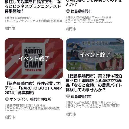
移住して起業を目指す方も！な
んか？
るとビジネスプランコンテスト
募集開始！
徳島県鳴門市
関係人口
徳島県
ワーホリ
移住
移住
起業
鳴門市
ワーキングホリデー
鳴門市
ビジネスプランコンテスト
創業
移住起業
ワーケーション
観光業
移住体験
リゾートホテル
鳴門市
鳴門市
【徳島県鳴門市】第２弾🍠宿泊
費ゼロ！潮風感じる海辺で特産
【徳島県鳴門市】移住起業アカ
品「なると金時」の農業バイト
デミー「NARUTO BOOT CAMP
体験してみませんか？
2024」募集開始
徳島県鳴門市
オンライン、鳴門市内各所
関係人口
徳島県
農業体験
ワーホリ
徳島県鳴門市
起業
地方移住
移住
ワーキングホリデー
農業
鳴門市
ブートキャンプ
地域課題解決
移住起業
ワーケーション
移住体験
創業計画
鳴門市
鳴門市