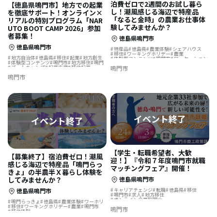
泊費ゼロで2週間のお試し暮ら
【徳島県鳴門市】地方での起業
し！潮風感じる海辺で特産品
を徹底サポート！オンライン×
「なると金時」の農業お仕事体
リアルの特別プログラム「NAR
験してみませんか？
UTO BOOT CAMP 2026」参加
者募集！
徳島県鳴門市
徳島県鳴門市
特産品
徳島県
農業体験
シェアハウス
移住
ワーキングホリデー
農業
地方自治体
徳島県
移住
起業
地方創生
体験型コンテンツ
鳴門市
ワーケーション
体験型コンテンツ
鳴門市
地方移住
鳴門
移住体験
ブートキャンプ
起業支援
移住起業
鳴門市
創業計画
鳴門市
【学生・転職希望者、大歓
【募集終了】宿泊費ゼロ！潮風
迎！】『令和７年度鳴門市就職
感じる海辺で特産品「鳴門らっ
マッチングフェア』開催！
きょ」の半農半Ｘ暮らし体験を
してみませんか？
徳島県鳴門市
キャリアチェンジ
転職
徳島県
移住
徳島県鳴門市
鳴門市
求人
地方移住
オンライン企業説明会
鳴門らっきょ
徳島県
農業体験
ワーホリ
移住
ワーキングホリデー
農業
鳴門市
鳴門市
移住体験