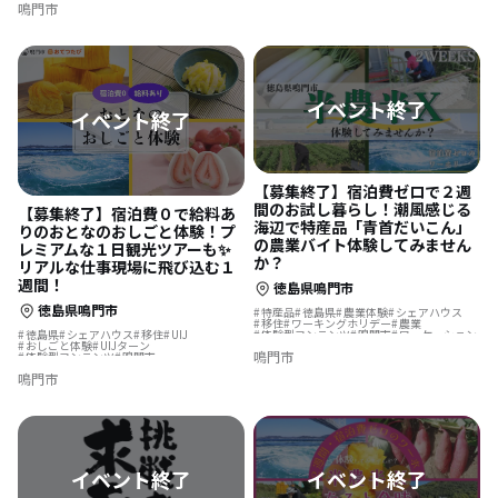
鳴門市
【募集終了】宿泊費ゼロで２週
間のお試し暮らし！潮風感じる
【募集終了】宿泊費０で給料あ
海辺で特産品「青首だいこん」
りのおとなのおしごと体験！プ
の農業バイト体験してみません
レミアムな１日観光ツアーも✨
か？
リアルな仕事現場に飛び込む１
週間！
徳島県鳴門市
徳島県鳴門市
特産品
徳島県
農業体験
シェアハウス
移住
ワーキングホリデー
農業
体験型コンテンツ
鳴門市
ワーケーション
徳島県
シェアハウス
移住
UIJ
移住体験
おしごと体験
UIJターン
鳴門市
体験型コンテンツ
鳴門市
インターンシップ
移住体験
鳴門市