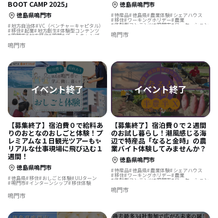
BOOT CAMP 2025」
徳島県鳴門市
徳島県鳴門市
特産品
徳島県
農業体験
シェアハウス
移住
ワーキングホリデー
農業
体験型コンテンツ
鳴門市
ワーケーション
地方自治体
VC（ベンチャーキャピタル）
移住体験
移住
起業
地方創生
体験型コンテンツ
鳴門市
鳴門市
地方移住
鳴門
ブートキャンプ
起業支援
移住起業
創業計画
鳴門市
【募集終了】宿泊費０で給料あ
【募集終了】宿泊費０で２週間
りのおとなのおしごと体験！プ
のお試し暮らし！潮風感じる海
レミアムな１日観光ツアーも✨
辺で特産品「なると金時」の農
リアルな仕事現場に飛び込む１
業バイト体験してみませんか？
週間！
徳島県鳴門市
徳島県鳴門市
特産品
徳島県
農業体験
シェアハウス
移住
ワーキングホリデー
農業
徳島県
移住
おしごと体験
UIJターン
体験型コンテンツ
鳴門市
ワーケーション
鳴門市
インターンシップ
移住体験
移住体験
鳴門市
鳴門市