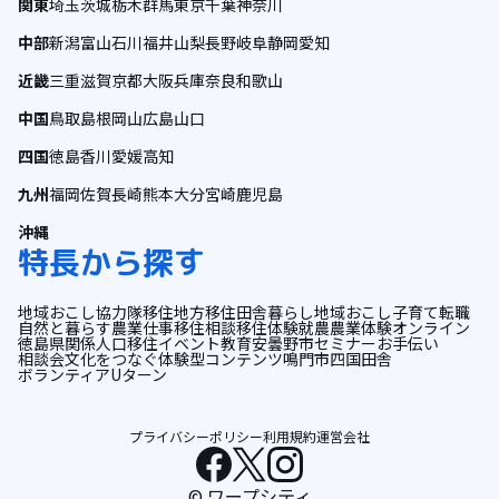
関東
埼玉
茨城
栃木
群馬
東京
千葉
神奈川
中部
新潟
富山
石川
福井
山梨
長野
岐阜
静岡
愛知
近畿
三重
滋賀
京都
大阪
兵庫
奈良
和歌山
中国
鳥取
島根
岡山
広島
山口
四国
徳島
香川
愛媛
高知
九州
福岡
佐賀
長崎
熊本
大分
宮崎
鹿児島
沖縄
特長から探す
地域おこし協力隊
移住
地方移住
田舎暮らし
地域おこし
子育て
転職
自然と暮らす
農業
仕事
移住相談
移住体験
就農
農業体験
オンライン
徳島県
関係人口
移住イベント
教育
安曇野市
セミナー
お手伝い
相談会
文化をつなぐ
体験型コンテンツ
鳴門市
四国
田舎
ボランティア
Uターン
プライバシーポリシー
利用規約
運営会社
© ワープシティ