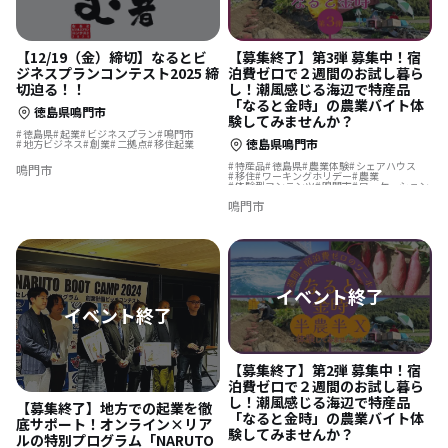
【12/19（金）締切】なるとビ
【募集終了】第3弾 募集中！宿
ジネスプランコンテスト2025 締
泊費ゼロで２週間のお試し暮ら
切迫る！！
し！潮風感じる海辺で特産品
「なると金時」の農業バイト体
徳島県鳴門市
験してみませんか？
徳島県
起業
ビジネスプラン
鳴門市
徳島県鳴門市
地方ビジネス
創業
二拠点
移住起業
特産品
徳島県
農業体験
シェアハウス
鳴門市
移住
ワーキングホリデー
農業
体験型コンテンツ
鳴門市
ワーケーション
移住体験
鳴門市
【募集終了】第2弾 募集中！宿
泊費ゼロで２週間のお試し暮ら
し！潮風感じる海辺で特産品
【募集終了】地方での起業を徹
「なると金時」の農業バイト体
底サポート！オンライン×リア
験してみませんか？
ルの特別プログラム「NARUTO