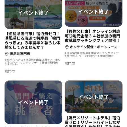
【移住×仕事】オンライン対応
【徳島県鳴門市】宿泊費ゼロ！
可◎地元企業３４社参加の鳴門
潮風感じる海辺で特産品「鳴門
市就職マッチングフェア開催！
らっきょ」の半農半Ｘ暮らし体
オンライン開催・ボートレース鳴門ＵＺＵホール
験をしてみませんか？
仕事情報
徳島県
就職マッチングフェア
徳島県鳴門市
移住
UIJターン
鳴門市
就職説明会
鳴門らっきょ
徳島県
農業体験
ワーホリ
移住
ワーキングホリデー
農業
鳴門市
鳴門市
移住体験
鳴門市
【鳴門×リゾートホテル】宿泊
費ゼロ！リゾートバイトしなが
ら鳴門暮らしを体験してみませ