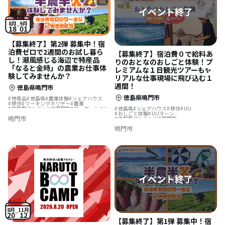
8月
9月
18
01
【募集終了】第2弾 募集中！宿
泊費ゼロで2週間のお試し暮ら
【募集終了】宿泊費０で給料あ
し！潮風感じる海辺で特産品
りのおとなのおしごと体験！プ
「なると金時」の農業お仕事体
レミアムな１日観光ツアーも✨
験してみませんか？
リアルな仕事現場に飛び込む１
週間！
徳島県鳴門市
徳島県鳴門市
特産品
徳島県
農業体験
シェアハウス
移住
ワーキングホリデー
農業
体験型コンテンツ
鳴門市
ワーケーション
徳島県
シェアハウス
移住
UIJ
移住体験
おしごと体験
UIJターン
鳴門市
体験型コンテンツ
鳴門市
インターンシップ
移住体験
鳴門市
8月
11月
20
12
【募集終了】第1弾 募集中！宿