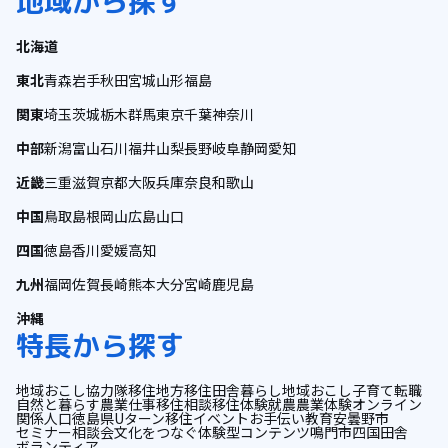
地域から探す
北海道
東北
青森
岩手
秋田
宮城
山形
福島
関東
埼玉
茨城
栃木
群馬
東京
千葉
神奈川
中部
新潟
富山
石川
福井
山梨
長野
岐阜
静岡
愛知
近畿
三重
滋賀
京都
大阪
兵庫
奈良
和歌山
中国
鳥取
島根
岡山
広島
山口
四国
徳島
香川
愛媛
高知
九州
福岡
佐賀
長崎
熊本
大分
宮崎
鹿児島
沖縄
特長から探す
地域おこし協力隊
移住
地方移住
田舎暮らし
地域おこし
子育て
転職
自然と暮らす
農業
仕事
移住相談
移住体験
就農
農業体験
オンライン
関係人口
徳島県
Uターン
移住イベント
お手伝い
教育
安曇野市
セミナー
相談会
文化をつなぐ
体験型コンテンツ
鳴門市
四国
田舎
ボランティア