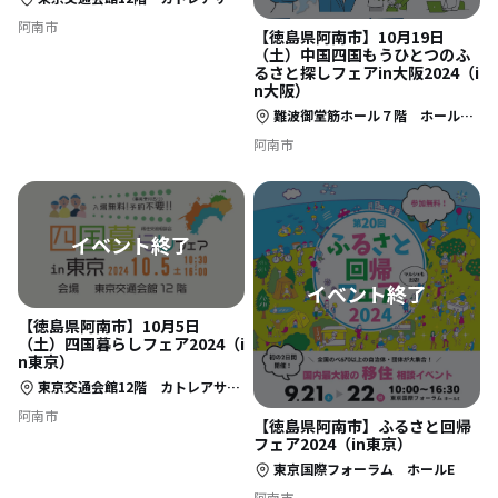
阿南市
【徳島県阿南市】10月19日
（土）中国四国もうひとつのふ
るさと探しフェアin大阪2024（i
n大阪）
難波御堂筋ホール７階 ホール７（大阪市中央区難波4-2-1 難波御堂筋ビルディング））
阿南市
【徳島県阿南市】10月5日
（土）四国暮らしフェア2024（i
n東京）
東京交通会館12階 カトレアサロンＡ （東京都千代田区有楽町２丁目10ー１）
阿南市
【徳島県阿南市】ふるさと回帰
フェア2024（in東京）
東京国際フォーラム ホールE
阿南市