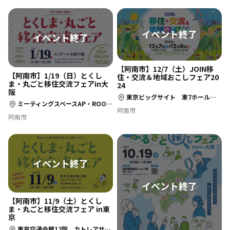
【阿南市】12/7（土）JOIN移
【阿南市】1/19（日）とくし
住・交流＆地域おこしフェア20
ま・丸ごと移住交流フェアin大
24
阪
東京ビッグサイト 東7ホール 東京都江東区有明3-11-1
ミーティングスペースAP・ROOM J+K＆クリエイティブラウンジ 大阪府大阪市北区梅田3丁目2−123 イノゲート大阪 11F（JR大阪駅直上）
阿南市
阿南市
【阿南市】11/9（土）とくし
ま・丸ごと移住交流フェア in東
京
東京交通会館12階 カトレアサロンB（東京都千代田区有楽町2－10－1）