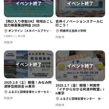
【飛び入り参加OK】地域おこし
吉井イノベーションスクールに
協力隊募集説明会 2025
行こう！
オンライン（メタバースプラットフォーム「Cluster」）
阿南市立吉井小学校
地域おこし協力隊
阿南市
阿南市
2025.2.8（土）開催！みなみ阿
2025.2.7（金）開催！阿南市
波移住相談会 in東京
『イチから分かる阿波弁教室』i
ふるさと回帰支援センターセミナールームC・D（東京交通会館8階）
n東京
阿南市
ふるさと回帰支援センター セミナールームC（東京交通会館８階）
阿南市