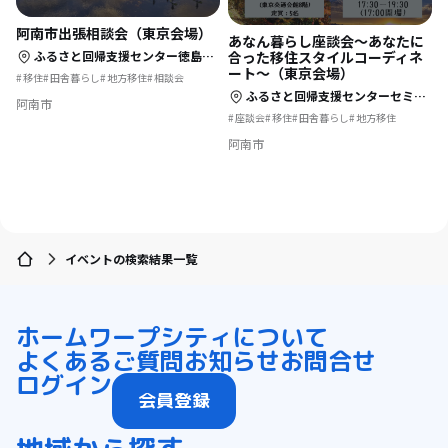
阿南市出張相談会（東京会場）
あなん暮らし座談会～あなたに
合った移住スタイルコーディネ
ふるさと回帰支援センター徳島県ブース（有楽町・東京交通会館8階）
ート～（東京会場）
移住
田舎暮らし
地方移住
相談会
ふるさと回帰支援センターセミナールームD（有楽町・東京交通会館8階）
阿南市
座談会
移住
田舎暮らし
地方移住
阿南市
イベントの検索結果一覧
ホーム
ワープシティについて
よくあるご質問
お知らせ
お問合せ
ログイン
会員登録