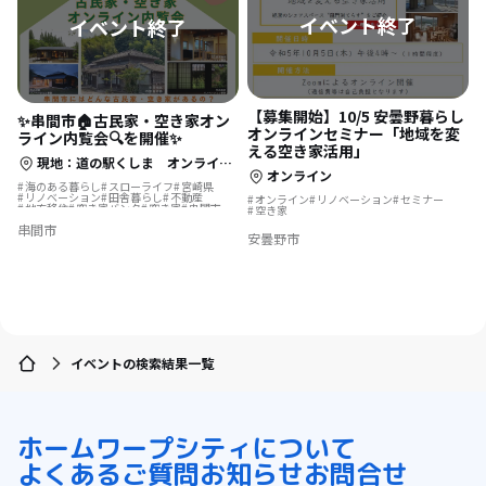
【募集開始】10/5 安曇野暮らし
✨串間市🏠古民家・空き家オン
オンラインセミナー「地域を変
ライン内覧会🔍を開催✨
える空き家活用」
現地：道の駅くしま オンライン：配信（GoogleMeetを使用）
オンライン
海のある暮らし
スローライフ
宮崎県
リノベーション
田舎暮らし
不動産
オンライン
リノベーション
セミナー
地方移住
空き家バンク
空き家
串間市
空き家
古民家
串間市
安曇野市
イベントの検索結果一覧
ホーム
ワープシティについて
よくあるご質問
お知らせ
お問合せ