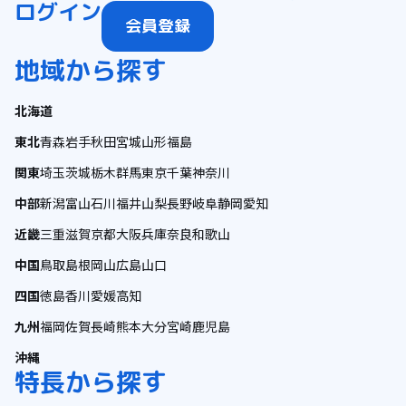
ログイン
会員登録
地域から探す
北海道
東北
青森
岩手
秋田
宮城
山形
福島
関東
埼玉
茨城
栃木
群馬
東京
千葉
神奈川
中部
新潟
富山
石川
福井
山梨
長野
岐阜
静岡
愛知
近畿
三重
滋賀
京都
大阪
兵庫
奈良
和歌山
中国
鳥取
島根
岡山
広島
山口
四国
徳島
香川
愛媛
高知
九州
福岡
佐賀
長崎
熊本
大分
宮崎
鹿児島
沖縄
特長から探す