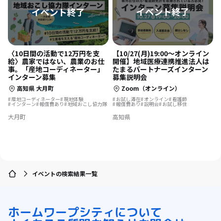
【10/27(月)19:00〜オンライン
〈10日間の活動で12万円を支
開催】地域医療連携推進法人は
給〉農家ではない、農業のお仕
たまるパートナーズインターン
事。「産地コーディネーター」
募集説明会
インターン募集
Zoom（オンライン）
高知県 大月町
お試し滞在
オンライン
看護師
産地コーディネーター
現地体験
報償費あり
説明会
お試し移住
インターン
報償費あり
地域おこし協力隊
高知県
大月町
イベントの検索結果一覧
ホーム
ワープシティについて