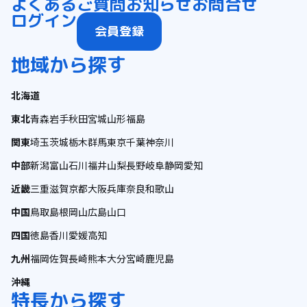
よくあるご質問
お知らせ
お問合せ
ログイン
会員登録
地域から探す
北海道
東北
青森
岩手
秋田
宮城
山形
福島
関東
埼玉
茨城
栃木
群馬
東京
千葉
神奈川
中部
新潟
富山
石川
福井
山梨
長野
岐阜
静岡
愛知
近畿
三重
滋賀
京都
大阪
兵庫
奈良
和歌山
中国
鳥取
島根
岡山
広島
山口
四国
徳島
香川
愛媛
高知
九州
福岡
佐賀
長崎
熊本
大分
宮崎
鹿児島
沖縄
特長から探す